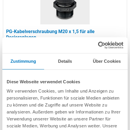
PG-Kabelverschraubung M20 x 1,5 für alle
Dosieranlagen
Kurzbeschreibung
Zustimmung
Details
Über Cookies
4,99 € *
(-28,61% vom UVP)
UVP:
6,99 € *
Artikel-Nr.:
252641
Diese Webseite verwendet Cookies
Lieferung in ca. 1-3 Arbeitstagen
Wir verwenden Cookies, um Inhalte und Anzeigen zu
personalisieren, Funktionen für soziale Medien anbieten
In den Warenkorb
zu können und die Zugriffe auf unsere Website zu
analysieren. Außerdem geben wir Informationen zu Ihrer
Verwendung unserer Website an unsere Partner für
soziale Medien, Werbung und Analysen weiter. Unsere