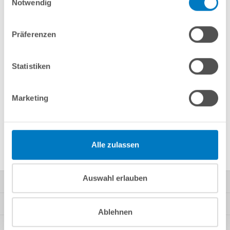
Notwendig
Merken
Vergleichen
Präferenzen
Fragen? Wir helfen Ihnen gerne weiter:
info(at)poolsana.de
Anfrageformular
Statistiken
Marketing
Produktbeschreibung
Herstellerangaben
Alle zulassen
Auswahl erlauben
Kontakt
Mein Konto
Ablehnen
Kundeninformationen