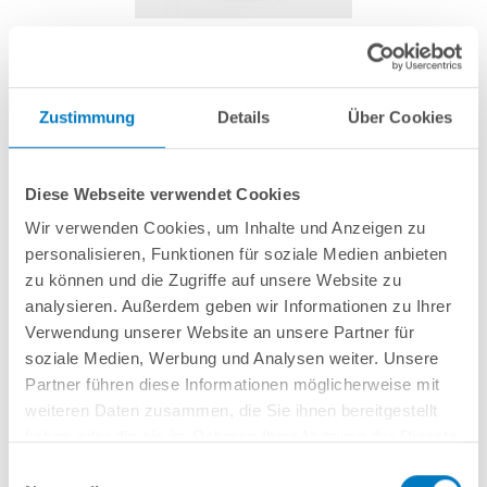
Kalibrierlösung pH7 für POOLSANA
Dosieranlage / Phileo LT / Orpheo VP
Zustimmung
Details
Über Cookies
Artikel-Nr.:
252568
Diese Webseite verwendet Cookies
9,99 € *
(-23,09% vom UVP)
Wir verwenden Cookies, um Inhalte und Anzeigen zu
UVP:
12,99 € *
personalisieren, Funktionen für soziale Medien anbieten
inkl. gesetzlicher MwSt.
zzgl. Versandkosten; ab 99,- frachtfrei
zu können und die Zugriffe auf unsere Website zu
analysieren. Außerdem geben wir Informationen zu Ihrer
Lieferung in ca. 1-3 Arbeitstagen
Verwendung unserer Website an unsere Partner für
soziale Medien, Werbung und Analysen weiter. Unsere
Pufferlösung (50 ml) pH7 zum Kalibrieren der pH-Messsonde.
Partner führen diese Informationen möglicherweise mit
weiteren Daten zusammen, die Sie ihnen bereitgestellt
haben oder die sie im Rahmen Ihrer Nutzung der Dienste
In den Warenkorb
gesammelt haben.
Einwilligungsauswahl