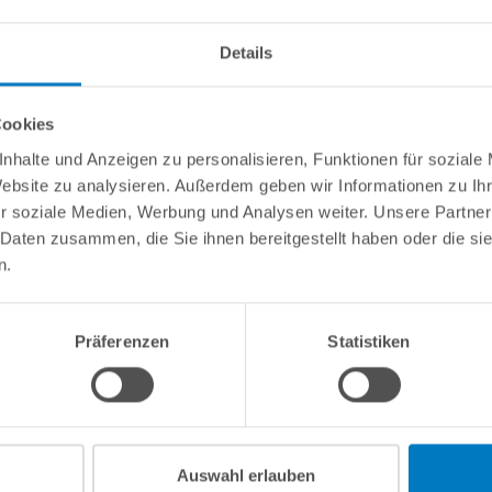
info(
Details
Cookies
nhalte und Anzeigen zu personalisieren, Funktionen für soziale
POOLSANA Dosieranlage"
Website zu analysieren. Außerdem geben wir Informationen zu I
r soziale Medien, Werbung und Analysen weiter. Unsere Partner
uchpumpe, 2 m Dosierschlauch sowie Injektionsventil.
 Daten zusammen, die Sie ihnen bereitgestellt haben oder die s
n.
Präferenzen
Statistiken
Kundeninformationen
Rechtliche In
Über POOLSANA
Impressum
Firmengeschichte
AGB / Verbrau
Auswahl erlauben
Das POOLSANA-Team
Widerrufsrecht