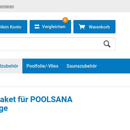
bonnieren
0
Vergleichen
Mein Konto
Warenkorb
lzubehör
Poolfolie/-Vlies
Saunazubehör
aket für POOLSANA
ge