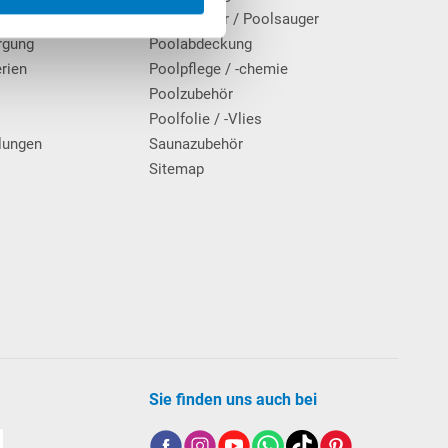
Poolroboter / Poolsauger
rgung
Poolabdeckung
erien
Poolpflege / -chemie
g
Poolzubehör
Poolfolie / -Vlies
lungen
Saunazubehör
Sitemap
Sie finden uns auch bei