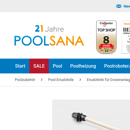
New
Start
SALE
Pool
Poolheizung
Poolroboter
Poolzubehör
Pool-Ersatzteile
Ersatzteile für Dosieranla