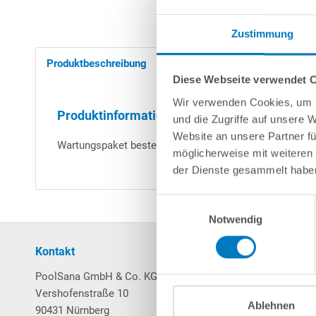
Zustimmung
Produktbeschreibung
Herstellerangaben
Diese Webseite verwendet 
Wir verwenden Cookies, um I
Produktinformationen "Wartungspaket für 
und die Zugriffe auf unsere 
Website an unsere Partner fü
Wartungspaket bestehend aus Ersatzschlauch für Schla
möglicherweise mit weiteren
der Dienste gesammelt habe
Einwilligungsauswahl
Notwendig
Kontakt
Mein Konto
PoolSana GmbH & Co. KG
Login / Registrierung
Vershofenstraße 10
Merkzettel
Ablehnen
90431 Nürnberg
Warenkorb