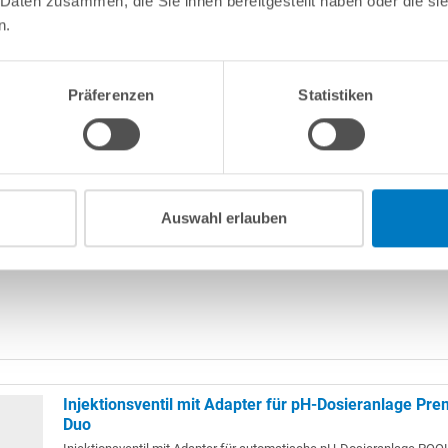
 Daten zusammen, die Sie ihnen bereitgestellt haben oder die s
n.
Sondenhalter mit Adapter für Dosieranlage Premium
Sondenhalter mit Adapter für Dosieranlage V1 und Duo
Präferenzen
Statistiken
Auswahl erlauben
Injektionsventil mit Adapter für pH-Dosieranlage Pr
Duo