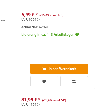
6,99 € *
(-36,4% vom UVP)
UVP:
10,99 € *
dox-
Artikel-Nr.:
252768
Lieferung in ca. 1-3 Arbeitstagen
In den Warenkorb
31,99 € *
(-28,9% vom UVP)
UVP:
44,99 € *