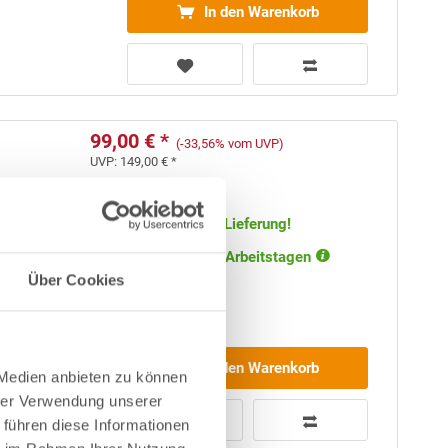
In den Warenkorb
99,00 € *
(-33,56% vom UVP)
UVP:
149,00 € *
Artikel-Nr.:
252764
Versandkostenfreie Lieferung!
Lieferung in ca. 1-3 Arbeitstagen
Über Cookies
In den Warenkorb
 Medien anbieten zu können
hrer Verwendung unserer
 führen diese Informationen