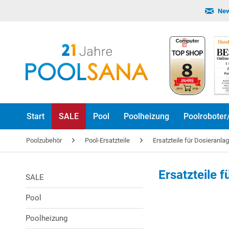
New
Start
SALE
Pool
Poolheizung
Poolroboter
Poolzubehör
Pool-Ersatzteile
Ersatzteile für Dosieranla
Ersatzteile 
SALE
Pool
Poolheizung