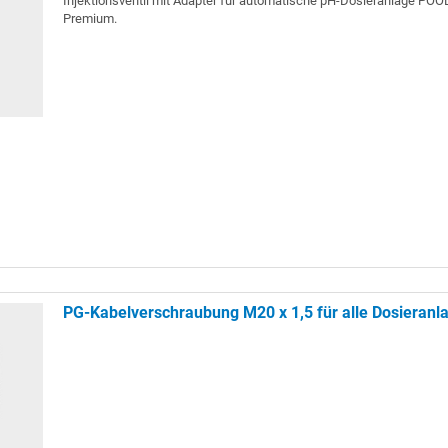
Injektionsventil mit Adapter für automatische pH-Dosieranlage P
Premium.
PG-Kabelverschraubung M20 x 1,5 für alle Dosieranl