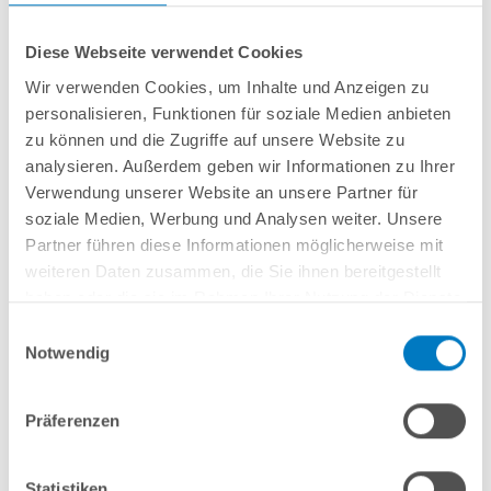
Diese Webseite verwendet Cookies
Wir verwenden Cookies, um Inhalte und Anzeigen zu
personalisieren, Funktionen für soziale Medien anbieten
Stahlwand-Rundbecken
POOL
SANA
SQ
-
Made
in
Germany
- bestehend
zu können und die Zugriffe auf unsere Website zu
aus 0,8 mm starker, feuerverzinkter Stahlwand + sehr passgenauer,
0,9 mm
analysieren. Außerdem geben wir Informationen zu Ihrer
starker geprägter 4D PVC-Poolfolie in "Mystic Lake Green"
mit
Verwendung unserer Website an unsere Partner für
Einhängebiese
+
Kombi-Spezialhandlauf aus hochwertigem und stabilem
Aluminium
sowie Bodenschienen aus Kunststoff.
soziale Medien, Werbung und Analysen weiter. Unsere
Partner führen diese Informationen möglicherweise mit
weiteren Daten zusammen, die Sie ihnen bereitgestellt
In den Warenkorb
haben oder die sie im Rahmen Ihrer Nutzung der Dienste
gesammelt haben.
Einwilligungsauswahl
Merken
Notwendig
Vergleichen
Präferenzen
Fragen? Wir helfen Ihnen gerne weiter:
info(at)poolsana.de
Anfrageformular
Statistiken