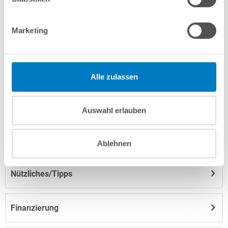
Marketing
Produktbeschreibung
Herstellerangaben
Alle zulassen
Anleitungen/Datenblätter
Auswahl erlauben
Hinweise zum Versand / zur Lagerung
Ablehnen
Nützliches/Tipps
Finanzierung