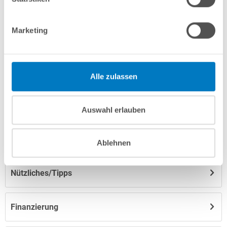
Marketing
Produktbeschreibung
Herstellerangaben
Alle zulassen
Anleitungen/Datenblätter
Auswahl erlauben
Hinweise zum Versand / zur Lagerung
Ablehnen
Nützliches/Tipps
Finanzierung