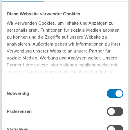
Diese Webseite verwendet Cookies
Wir verwenden Cookies, um Inhalte und Anzeigen zu
personalisieren, Funktionen für soziale Medien anbieten
Stahlwand-Rundbecken
POOL
SANA
SQ
-
Made
in
Germany
- bestehend
zu können und die Zugriffe auf unsere Website zu
aus 0,6 mm starker, feuerverzinkter Stahlwand + sehr passgenauer, blauer
analysieren. Außerdem geben wir Informationen zu Ihrer
PVC-Poolfolie
1,0 mm
mit
Einhängebiese
+
Kombi-Spezialhandlauf aus
Verwendung unserer Website an unsere Partner für
hochwertigem und stabilem Aluminium
sowie Bodenschienen aus
Kunststoff.
soziale Medien, Werbung und Analysen weiter. Unsere
Partner führen diese Informationen möglicherweise mit
weiteren Daten zusammen, die Sie ihnen bereitgestellt
In den Warenkorb
haben oder die sie im Rahmen Ihrer Nutzung der Dienste
gesammelt haben.
Einwilligungsauswahl
Merken
Notwendig
Vergleichen
Präferenzen
Fragen? Wir helfen Ihnen gerne weiter:
info(at)poolsana.de
Anfrageformular
Statistiken