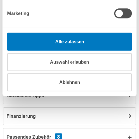
Produktbeschreibung
Marketing
Herstellerangaben
Alle zulassen
Anleitungen/Datenblätter
Auswahl erlauben
Hinweise zum Versand / zur Lagerung
Ablehnen
Nützliches/Tipps
Finanzierung
Passendes Zubehör
8