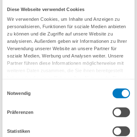
Diese Webseite verwendet Cookies
Wir verwenden Cookies, um Inhalte und Anzeigen zu
personalisieren, Funktionen für soziale Medien anbieten
Stahlwand-Ovalpool
POOL
SANA
HQ
(Art.-Nr. 105155) -
Made
in
Germany
-
zu können und die Zugriffe auf unsere Website zu
bestehend aus ca. 0,8 mm starker, feuerverzinkter Stahlwand + sehr
analysieren. Außerdem geben wir Informationen zu Ihrer
passgenauer,
grauer
PVC-Poolfolie 0,8 mm mit
Einhängebiese
+
Kombi-
Verwendung unserer Website an unsere Partner für
Spezialhandlauf
und Bodenschienen
in grau
.
soziale Medien, Werbung und Analysen weiter. Unsere
Partner führen diese Informationen möglicherweise mit
weiteren Daten zusammen, die Sie ihnen bereitgestellt
In den Warenkorb
haben oder die sie im Rahmen Ihrer Nutzung der Dienste
gesammelt haben.
Einwilligungsauswahl
Merken
Vergleichen
Notwendig
Fragen? Wir helfen Ihnen gerne weiter:
Präferenzen
info(at)poolsana.de
Anfrageformular
Statistiken