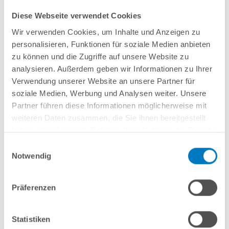
Diese Webseite verwendet Cookies
Wir verwenden Cookies, um Inhalte und Anzeigen zu
personalisieren, Funktionen für soziale Medien anbieten
Stahlwand-Ovalpool
POOL
SANA
HQ
-
Made
in
Germany
- bestehend aus
zu können und die Zugriffe auf unsere Website zu
ca. 0,8 mm starker, feuerverzinkter Stahlwand + sehr passgenauer,
analysieren. Außerdem geben wir Informationen zu Ihrer
sandfarbener
PVC-Poolfolie 0,8 mm mit
Einhängebiese
+
Kombi-
Verwendung unserer Website an unsere Partner für
Spezialhandlauf
und Bodenschienen
in grau
.
soziale Medien, Werbung und Analysen weiter. Unsere
Partner führen diese Informationen möglicherweise mit
weiteren Daten zusammen, die Sie ihnen bereitgestellt
In den Warenkorb
haben oder die sie im Rahmen Ihrer Nutzung der Dienste
gesammelt haben.
Einwilligungsauswahl
Merken
Vergleichen
Notwendig
Fragen? Wir helfen Ihnen gerne weiter:
Präferenzen
info(at)poolsana.de
Anfrageformular
Statistiken