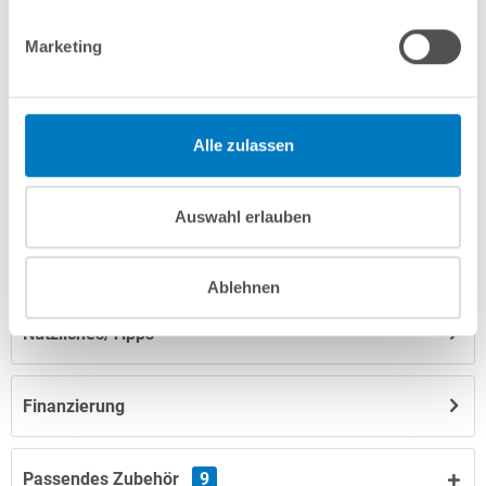
Produktbeschreibung
Marketing
Herstellerangaben
Alle zulassen
Anleitungen/Datenblätter
Auswahl erlauben
Hinweise zum Versand / zur Lagerung
Ablehnen
Nützliches/Tipps
Finanzierung
Passendes Zubehör
9