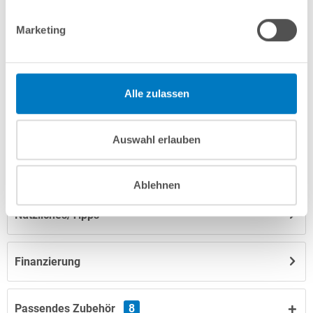
Produktbeschreibung
Marketing
Herstellerangaben
Alle zulassen
Anleitungen/Datenblätter
Auswahl erlauben
Hinweise zum Versand / zur Lagerung
Ablehnen
Nützliches/Tipps
Finanzierung
Passendes Zubehör
8