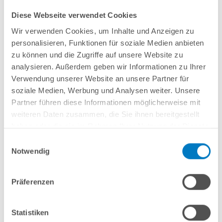
Diese Webseite verwendet Cookies
Wir verwenden Cookies, um Inhalte und Anzeigen zu
personalisieren, Funktionen für soziale Medien anbieten
Stahlwand-Ovalpool
POOL
SANA
HQ
-
Made
in
Germany
- bestehend aus
zu können und die Zugriffe auf unsere Website zu
0,6 mm starker, feuerverzinkter Stahlwand + sehr passgenauer,
analysieren. Außerdem geben wir Informationen zu Ihrer
sandfarbener
PVC-Poolfolie 0,8 mm mit
Einhängebiese
+
Kombi-
Verwendung unserer Website an unsere Partner für
Spezialhandlauf
und Bodenschienen
in grau
.
soziale Medien, Werbung und Analysen weiter. Unsere
Partner führen diese Informationen möglicherweise mit
weiteren Daten zusammen, die Sie ihnen bereitgestellt
In den Warenkorb
haben oder die sie im Rahmen Ihrer Nutzung der Dienste
gesammelt haben.
Einwilligungsauswahl
Merken
Vergleichen
Notwendig
Fragen? Wir helfen Ihnen gerne weiter:
Präferenzen
info(at)poolsana.de
Anfrageformular
Statistiken