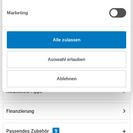
Produktbeschreibung
Marketing
Herstellerangaben
Alle zulassen
Anleitungen/Datenblätter
Auswahl erlauben
Hinweise zum Versand / zur Lagerung
Ablehnen
Nützliches/Tipps
Finanzierung
Passendes Zubehör
9