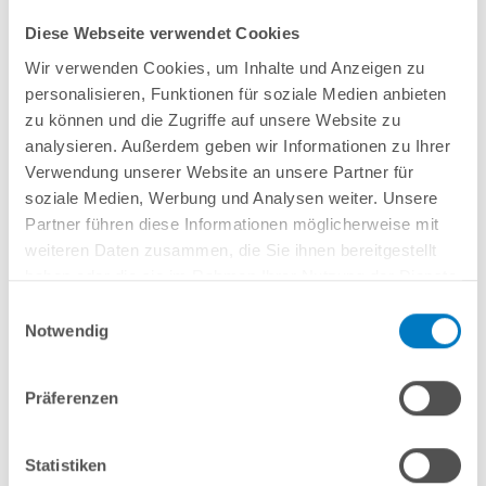
Diese Webseite verwendet Cookies
Wir verwenden Cookies, um Inhalte und Anzeigen zu
personalisieren, Funktionen für soziale Medien anbieten
Stahlwand-Ovalpool
POOL
SANA
HQ
-
Made
in
Germany
- bestehend aus
zu können und die Zugriffe auf unsere Website zu
ca. 0,8 mm starker, feuerverzinkter Stahlwand + sehr passgenauer,
analysieren. Außerdem geben wir Informationen zu Ihrer
sandfarbener
PVC-Poolfolie 0,8 mm mit
Einhängebiese
+
Kombi-
Verwendung unserer Website an unsere Partner für
Spezialhandlauf
und Bodenschienen
in grau
.
soziale Medien, Werbung und Analysen weiter. Unsere
Partner führen diese Informationen möglicherweise mit
weiteren Daten zusammen, die Sie ihnen bereitgestellt
In den Warenkorb
haben oder die sie im Rahmen Ihrer Nutzung der Dienste
gesammelt haben.
Einwilligungsauswahl
Merken
Vergleichen
Notwendig
Fragen? Wir helfen Ihnen gerne weiter:
Präferenzen
info(at)poolsana.de
Anfrageformular
Statistiken