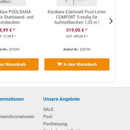
düse POOLSANA
Kürzbare Edelstahl Pool-Leiter
Pool-L
für Stahlwand- und
COMFORT 5-stufig für
sivbecken
Aufstellbecken 1,35 m |
ASTRALPOOL
4,99 € *
319,00 € *
P:
37,99 € *
UVP:
459,00 € *
el-Nr.:
221047
Artikel-Nr.:
223139
den Warenkorb
In den Warenkorb
il: Kein Absetzen des Handlaufs vonnöten. Die
formationen
Unsere Angebote
SALE
cherinformationen
Pool
Poolheizung
hinweisen (können vorab angefordert werden) gelesen