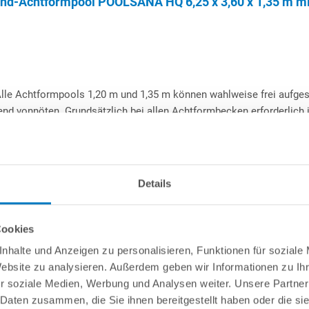
and-Achtformpool POOLSANA HQ 6,25 x 3,60 x 1,35 m m
lle Achtformpools 1,20 m und 1,35 m können wahlweise frei aufgeste
nd vonnöten. Grundsätzlich bei allen Achtformbecken erforderlich is
hend aus 2 Seitenstützen sowie 1 Grundträger mit einbetoniert wer
Magerbeton zu hinterfüllen.
 Verwendung von Mitteln auf Chlor- oder Aktivsauerstoffbasis. Von 
Details
lu-Kombihandlauf
Made
in
Germany
Cookies
nhalte und Anzeigen zu personalisieren, Funktionen für soziale
 schutzlackiert, außen polyesterbeschichtet. Mit passgenauem
Website zu analysieren. Außerdem geben wir Informationen zu I
 der Stahlwandenden.
Ausschnitte für 1 Skimmer + 1 Düse neben
r soziale Medien, Werbung und Analysen weiter. Unsere Partner
ite des Skimmers
bereits vorgestanzt. Das jeweils vorgestanzte
 Daten zusammen, die Sie ihnen bereitgestellt haben oder die s
gebrochen werden. So können Sie selbst entscheiden, ob Sie das