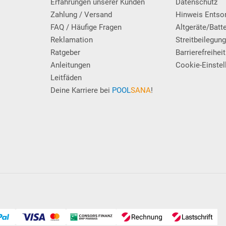
Erfahrungen unserer Kunden
Datenschutz
letzungen zu vermeiden, ist der unberechtigte Zugang von Persone
Zahlung / Versand
Hinweis Entso
zu vermeiden. Nichtschwimmer und Kinder müssen durch eine sachkun
FAQ / Häufige Fragen
Altgeräte/Batt
h nur unterstützen und ersetzen nicht Ihre persönliche Sorgfaltspfl
Reklamation
Streitbeilegun
Ratgeber
Barrierefreiheit
Anleitungen
Cookie-Einstel
Leitfäden
Deine Karriere bei
POOL
SANA
!