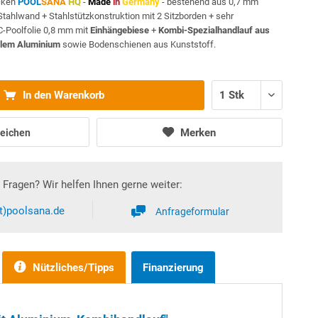
cken
POOL
SANA
HQ
-
Made
in
Germany
- bestehend aus 0,7 mm
 Stahlwand + Stahlstützkonstruktion mit 2 Sitzborden + sehr
C-Poolfolie 0,8 mm mit
Einhängebiese
+
Kombi-Spezialhandlauf aus
ilem Aluminium
sowie Bodenschienen aus Kunststoff.
In den Warenkorb
Merken
eichen
Fragen? Wir helfen Ihnen gerne weiter:
at)poolsana.de
Anfrageformular
Nützliches/Tipps
Finanzierung