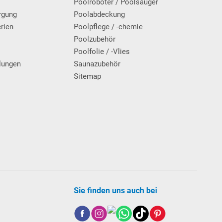
Poolroboter / Poolsauger
n zum Schwimmbecken - insbesondere von Kindern unter
rgung
Poolabdeckung
dige Person beaufsichtigt werden. Alle
erien
Poolpflege / -chemie
icht.
g
Poolzubehör
Poolfolie / -Vlies
lungen
Saunazubehör
Sitemap
Sie finden uns auch bei