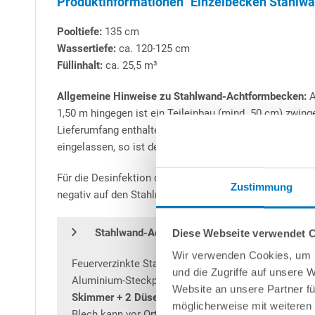
Produktinformationen "Einzelbecken Stahlw
Pooltiefe:
135 cm
Wassertiefe:
ca. 120-125 cm
Füllinhalt:
ca. 25,5 m³
Allgemeine Hinweise zu Stahlwand-Achtformbecken:
A
1,50 m hingegen ist ein Teileinbau (mind. 50 cm) zwinge
Lieferumfang enthaltene Stahl-Stützkonstruktion beste
eingelassen, so ist der eingelassene Bereich stets mit 
Für die Desinfektion des Poolwassers empfehlen wir die
Zustimmung
negativ auf den Stahlmantel auswirken könnte.
H
Q
Stahlwand-Achtformbecken
igh
uality
mit A
Diese Webseite verwendet 
Wir verwenden Cookies, um I
Feuerverzinkte Stahlwand mit 0,7 mm Stärke, innen
und die Zugriffe auf unsere 
Aluminium-Steckprofil für die schnelle Verbindung
Website an unsere Partner fü
Skimmer + 2 Düsen auf der gegenüberliegenden Se
möglicherweise mit weiteren
Blech kann vor Ort mit wenigen Handgriffen heraus