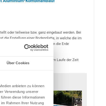
it Aluminium-Kombihandlauf"
llt oder teilweise bzw. ganz eingebaut werden. Bei
t die Erstellung einer Bodenplatte, in welche die im
den muss. Wird der Achtformpool in die Erde
Salz ist abzuraten, da dies sich im Laufe der Zeit
Über Cookies
 Medien anbieten zu können
hrer Verwendung unserer
 führen diese Informationen
ie im Rahmen Ihrer Nutzung