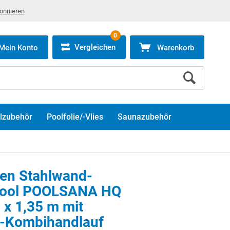
bonnieren
0
Vergleichen
Mein Konto
Warenkorb
lzubehör
Poolfolie/-Vlies
Saunazubehör
ken Stahlwand-
pool POOLSANA HQ
0 x 1,35 m mit
-Kombihandlauf