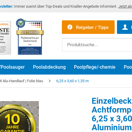
sletter:
Immer zuerst über Top-Deals und Knaller-Angebote informiert.
Jetzt a
Ratgeber / Tipps
/Poolsauger
Poolabdeckung
Poolpflege/-chemie
Poo
 Alu-Handlauf | Folie blau
6,25 x 3,60 x 1,35 m
Einzelbec
Achtform
6,25 x 3,6
Aluminium