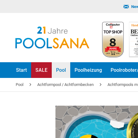
New
Start
SALE
Pool
Poolheizung
Poolroboter
Pool
Achtformpool / Achtformbecken
Achtformpools mit