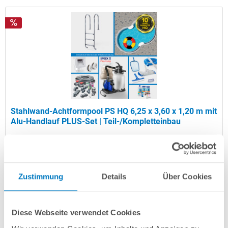
Stahlwand-Achtformpool PS HQ 6,25 x 3,60 x 1,20 m mit
Alu-Handlauf PLUS-Set | Teil-/Kompletteinbau
Kurzbeschreibung
2.849,00 € *
(-30,5% vom UVP)
Zustimmung
Details
Über Cookies
UVP:
4.099,00 € *
Artikel-Nr.:
107280
Diese Webseite verwendet Cookies
Versandkostenfreie Lieferung!