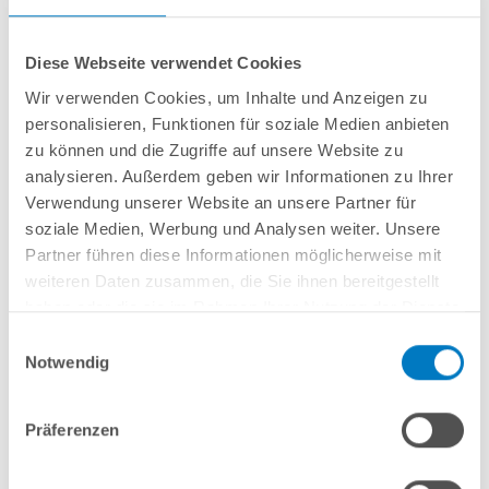
Diese Webseite verwendet Cookies
Wir verwenden Cookies, um Inhalte und Anzeigen zu
personalisieren, Funktionen für soziale Medien anbieten
Stahlwand-Achtformbecken
POOL
SANA
HQ
-
Made
in
Germany
-
zu können und die Zugriffe auf unsere Website zu
bestehend aus 0,8 mm starker, feuerverzinkter Stahlwand +
Stahlstützkonstruktion mit 2 Sitzborden + sehr passgenauer, blauer PVC-
analysieren. Außerdem geben wir Informationen zu Ihrer
Poolfolie 0,8 mm mit
Einhängebiese
+
Kombi-Spezialhandlauf aus
Verwendung unserer Website an unsere Partner für
hochwertigem und stabilem Aluminium
sowie Bodenschienen aus
soziale Medien, Werbung und Analysen weiter. Unsere
Kunststoff.
Partner führen diese Informationen möglicherweise mit
weiteren Daten zusammen, die Sie ihnen bereitgestellt
haben oder die sie im Rahmen Ihrer Nutzung der Dienste
In den Warenkorb
gesammelt haben.
Einwilligungsauswahl
Notwendig
Merken
Vergleichen
Präferenzen
Fragen? Wir helfen Ihnen gerne weiter: