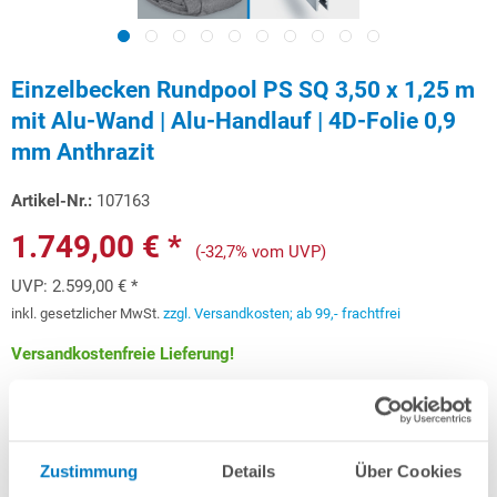
Einzelbecken Rundpool PS SQ 3,50 x 1,25 m
mit Alu-Wand | Alu-Handlauf | 4D-Folie 0,9
mm Anthrazit
Artikel-Nr.:
107163
1.749,00 € *
(-32,7% vom UVP)
UVP:
2.599,00 € *
inkl. gesetzlicher MwSt.
zzgl. Versandkosten; ab 99,- frachtfrei
Versandkostenfreie Lieferung!
Lieferung in ca. 3-6 Arbeitstagen
Schon ab 52,25 € monatlich
finanzieren
Zustimmung
Details
Über Cookies
Weitere Informationen