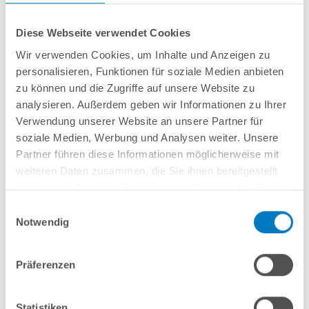
Diese Webseite verwendet Cookies
Wir verwenden Cookies, um Inhalte und Anzeigen zu
personalisieren, Funktionen für soziale Medien anbieten
Rundbecken
POOL
SANA
SQ
-
Made
in
Germany
- bestehend aus
1 mm
zu können und die Zugriffe auf unsere Website zu
starker Aluminium-Wand
in silbergrau/Weißaluminium + sehr passgenauer,
analysieren. Außerdem geben wir Informationen zu Ihrer
0,9 mm starker geprägter 4D PVC-Poolfolie in "Graphite Grey"
mit
Verwendung unserer Website an unsere Partner für
Einhängebiese
+
Kombi-Spezialhandlauf aus hochwertigem und stabilem
Aluminium
sowie Bodenschienen aus Kunststoff.
soziale Medien, Werbung und Analysen weiter. Unsere
Partner führen diese Informationen möglicherweise mit
weiteren Daten zusammen, die Sie ihnen bereitgestellt
In den Warenkorb
haben oder die sie im Rahmen Ihrer Nutzung der Dienste
gesammelt haben.
Einwilligungsauswahl
Merken
Notwendig
Vergleichen
Präferenzen
Fragen? Wir helfen Ihnen gerne weiter:
info(at)poolsana.de
Anfrageformular
Statistiken