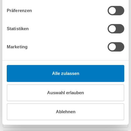
In den Warenkorb
Präferenzen
Merken
Vergleichen
Statistiken
Fragen? Wir helfen Ihnen gerne weiter:
Marketing
info(at)poolsana.de
Anfrageformular
Alle zulassen
Produktbeschreibung
Auswahl erlauben
Herstellerangaben
Ablehnen
Anleitungen/Datenblätter