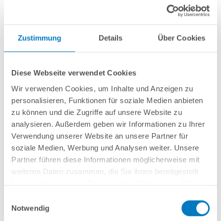
Zustimmung
Details
Über Cookies
Stahlwand-Rundbecken
POOL
SANA
PQ
-
Made
in
Germany
- bestehend
aus 0,8 mm starker, feuerverzinkter Stahlwand + sehr passgenauer, blauer
Diese Webseite verwendet Cookies
PVC-Poolfolie 0,8 mm mit
Einhängebiese
+
Kombi-Spezialhandlauf aus
hochwertigem und stabilem Aluminium
sowie blauen Bodenschienen aus
Wir verwenden Cookies, um Inhalte und Anzeigen zu
Kunststoff.
personalisieren, Funktionen für soziale Medien anbieten
zu können und die Zugriffe auf unsere Website zu
Als
PURE-Set
inkl.:
analysieren. Außerdem geben wir Informationen zu Ihrer
Verwendung unserer Website an unsere Partner für
Unterlegvlies 300 g/m²
Einbauskimmer und Einlaufdüse
soziale Medien, Werbung und Analysen weiter. Unsere
Sandfilteranlage
POOL
SANA
PLUS 300 / Pump 75
(Filterbehälter
Made
in
Partner führen diese Informationen möglicherweise mit
Germany
) inkl. Filtersand
weiteren Daten zusammen, die Sie ihnen bereitgestellt
Schlauchset Ø 38 mm
haben oder die sie im Rahmen Ihrer Nutzung der Dienste
Einhänge-Pool Leiter aus Edelstahl
gesammelt haben.
Reinigungsset PURE
Einwilligungsauswahl
Notwendig