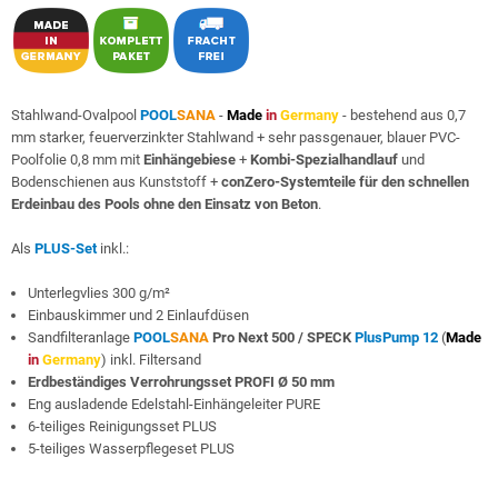
Stahlwand-Ovalpool
POOL
SANA
-
Made
in
Germany
- bestehend aus 0,7
mm starker, feuerverzinkter Stahlwand + sehr passgenauer, blauer PVC-
Poolfolie 0,8 mm mit
Einhängebiese
+
Kombi-Spezialhandlauf
und
Bodenschienen aus Kunststoff +
conZero-Systemteile für den schnellen
Erdeinbau des Pools ohne den Einsatz von Beton
.
Als
PLUS-Set
inkl.:
Unterlegvlies 300 g/m²
Einbauskimmer und 2 Einlaufdüsen
Sandfilteranlage
POOL
SANA
Pro Next 500 /
SPECK
PlusPump 12
(
Made
in
Germany
) inkl. Filtersand
Erdbeständiges Verrohrungsset PROFI Ø 50 mm
Eng ausladende Edelstahl-Einhängeleiter PURE
6-teiliges Reinigungsset PLUS
5-teiliges Wasserpflegeset PLUS