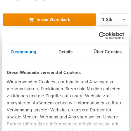
In den Warenkorb
Merken
Vergleichen
Zustimmung
Details
Über Cookies
Fragen? Wir helfen Ihnen gerne weiter:
info(at)poolsana.de
Anfrageformular
Diese Webseite verwendet Cookies
Wir verwenden Cookies, um Inhalte und Anzeigen zu
personalisieren, Funktionen für soziale Medien anbieten
Produktbeschreibung
zu können und die Zugriffe auf unsere Website zu
analysieren. Außerdem geben wir Informationen zu Ihrer
Verwendung unserer Website an unsere Partner für
Herstellerangaben
soziale Medien, Werbung und Analysen weiter. Unsere
Partner führen diese Informationen möglicherweise mit
weiteren Daten zusammen, die Sie ihnen bereitgestellt