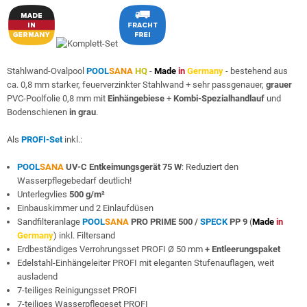
Stahlwand-Ovalpool
POOL
SANA
HQ
-
Made
in
Germany
- bestehend aus
ca. 0,8 mm starker, feuerverzinkter Stahlwand + sehr passgenauer,
grauer
PVC-Poolfolie 0,8 mm mit
Einhängebiese
+
Kombi-Spezialhandlauf
und
Bodenschienen
in grau
.
Als
PROFI-Set
inkl.:
POOL
SANA
UV-C Entkeimungsgerät 75 W
: Reduziert den
Wasserpflegebedarf deutlich!
Unterlegvlies
500 g/m²
Einbauskimmer und 2 Einlaufdüsen
Sandfilteranlage
POOL
SANA
PRO PRIME 500 /
SPECK
PP 9
(
Made
in
Germany
) inkl. Filtersand
Erdbeständiges Verrohrungsset PROFI Ø 50 mm
+ Entleerungspaket
Edelstahl-Einhängeleiter PROFI mit eleganten Stufenauflagen, weit
ausladend
7-teiliges Reinigungsset PROFI
7-teiliges Wasserpflegeset PROFI