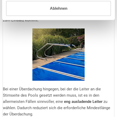
Befestigungspunkte sich weiter weg vom Beckenrand befinden.
Optional erhältliche Kippgelenke sorgen dafür, dass die Leiter
Ablehnen
um 90° nach oben gekippt werden kann, wenn die Abdeckung
zum Einsatz kommt.
Bei einer Überdachung hingegen, bei der die Leiter an die
Stirnseite des Pools gesetzt werden muss, ist es in den
allermeisten Fällen sinnvoller, eine
eng ausladende Leiter
zu
wählen. Dadurch reduziert sich die erforderliche Mindestlänge
der Überdachung.