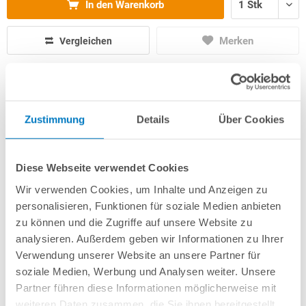
In den Warenkorb
Merken
Vergleichen
Fragen? Wir helfen Ihnen gerne weiter:
info(at)poolsana.de
Anfrageformular
Zustimmung
Details
Über Cookies
Diese Webseite verwendet Cookies
Produktbeschreibung
Wir verwenden Cookies, um Inhalte und Anzeigen zu
personalisieren, Funktionen für soziale Medien anbieten
Herstellerangaben
zu können und die Zugriffe auf unsere Website zu
analysieren. Außerdem geben wir Informationen zu Ihrer
Verwendung unserer Website an unsere Partner für
Anleitungen/Datenblätter
soziale Medien, Werbung und Analysen weiter. Unsere
Partner führen diese Informationen möglicherweise mit
weiteren Daten zusammen, die Sie ihnen bereitgestellt