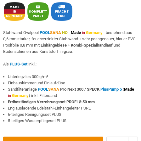
Stahlwand-Ovalpool
POOL
SANA
HQ
-
Made
in
Germany
- bestehend aus
0,6 mm starker, feuerverzinkter Stahlwand + sehr passgenauer, blauer PVC-
Poolfolie 0,8 mm mit
Einhängebiese
+
Kombi-Spezialhandlauf
und
Bodenschienen aus Kunststoff in
grau
.
Als
PLUS-Set
inkl.:
Unterlegvlies 300 g/m²
Einbauskimmer und Einlaufdüse
Sandfilteranlage
POOL
SANA
Pro Next 300 /
SPECK
PlusPump 5
(
Made
in
Germany
) inkl. Filtersand
Erdbeständiges Verrohrungsset PROFI Ø 50 mm
Eng ausladende Edelstahl-Einhängeleiter PURE
6-teiliges Reinigungsset PLUS
5-teiliges Wasserpflegeset PLUS