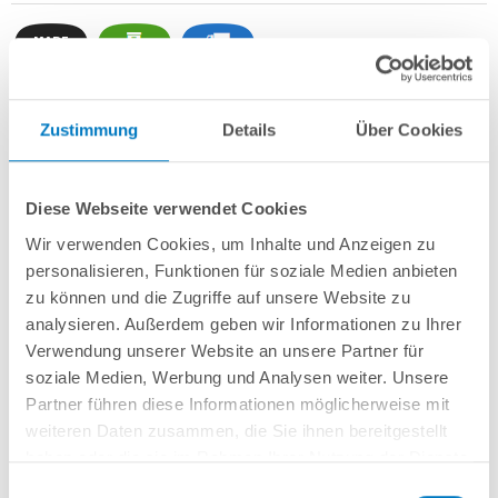
Zustimmung
Details
Über Cookies
Stahlwand-Rundbecken
POOL
SANA
SQ
-
Made
in
Germany
- bestehend
aus 0,8 mm starker, feuerverzinkter Stahlwand + sehr passgenauer, blauer
PVC-Poolfolie
1,0 mm
mit
Einhängebiese
+
Kombi-Spezialhandlauf aus
hochwertigem und stabilem Aluminium
sowie Bodenschienen aus
Diese Webseite verwendet Cookies
Kunststoff.
Wir verwenden Cookies, um Inhalte und Anzeigen zu
Als
PROFI-Set
inkl.:
personalisieren, Funktionen für soziale Medien anbieten
zu können und die Zugriffe auf unsere Website zu
POOL
SANA
UV-C Entkeimungsgerät 75 W
: Reduziert den
analysieren. Außerdem geben wir Informationen zu Ihrer
Wasserpflegebedarf deutlich!
Verwendung unserer Website an unsere Partner für
Unterlegvlies 500 g/m²
Einbauskimmer und Einlaufdüse
soziale Medien, Werbung und Analysen weiter. Unsere
Sandfilteranlage
POOL
SANA
PRO PRIME 500 /
SPECK
PP 9
(
Made
in
Partner führen diese Informationen möglicherweise mit
Germany
) inkl. Filtersand
weiteren Daten zusammen, die Sie ihnen bereitgestellt
Erdbeständiges Verrohrungsset PROFI Ø 50 mm
+ Entleerungspaket
haben oder die sie im Rahmen Ihrer Nutzung der Dienste
Edelstahl-Einhängeleiter PROFI mit eleganten Stufenauflagen, weit
gesammelt haben.
ausladend
Einwilligungsauswahl