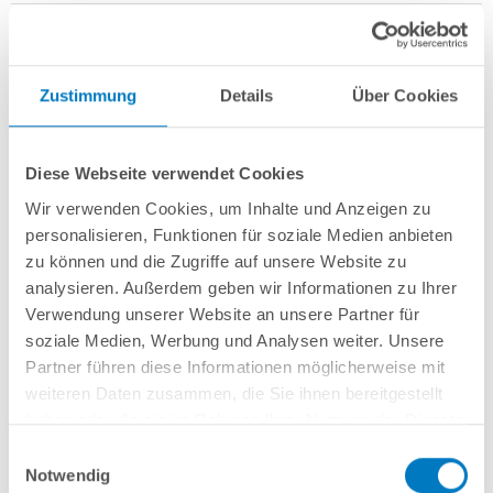
Zustimmung
Details
Über Cookies
Stahlwand-Rundbecken
POOL
SANA
SQ
-
Made
in
Germany
- bestehend
aus 0,8 mm starker, feuerverzinkter Stahlwand + sehr passgenauer, blauer
Diese Webseite verwendet Cookies
PVC-Poolfolie
1,0 mm
mit
Einhängebiese
+
Kombi-Spezialhandlauf aus
hochwertigem und stabilem Aluminium
sowie Bodenschienen aus
Wir verwenden Cookies, um Inhalte und Anzeigen zu
Kunststoff.
personalisieren, Funktionen für soziale Medien anbieten
zu können und die Zugriffe auf unsere Website zu
Als
PLUS-Set
inkl.:
analysieren. Außerdem geben wir Informationen zu Ihrer
Unterlegvlies 300 g/m²
Verwendung unserer Website an unsere Partner für
Einbauskimmer und Einlaufdüse
soziale Medien, Werbung und Analysen weiter. Unsere
Sandfilteranlage
POOL
SANA
Pro Next 400 /
SPECK
PlusPump 9
(
Made
Partner führen diese Informationen möglicherweise mit
in
Germany
) inkl. Filtersand
weiteren Daten zusammen, die Sie ihnen bereitgestellt
Erdbeständiges PVC-Verrohrungsset PROFI 50 mm
4-stufige Einhänge-Poolleiter PURE, eng ausladend
haben oder die sie im Rahmen Ihrer Nutzung der Dienste
6-teiliges Reinigungsset PLUS
gesammelt haben.
Einwilligungsauswahl
5-teiliges Wasserpflegeset PLUS
Notwendig