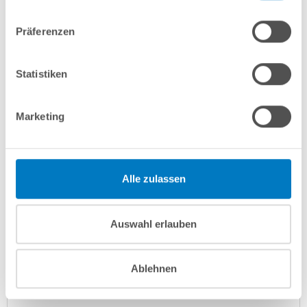
In den Warenkorb
Präferenzen
Merken
Vergleichen
Statistiken
Fragen? Wir helfen Ihnen gerne weiter:
Marketing
info(at)poolsana.de
Anfrageformular
Alle zulassen
Produktbeschreibung
Auswahl erlauben
Herstellerangaben
Ablehnen
Anleitungen/Datenblätter