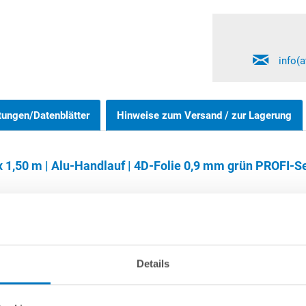
info(
tungen/Datenblätter
Hinweise zum Versand / zur Lagerung
1,50 m | Alu-Handlauf | 4D-Folie 0,9 mm grün PROFI-Se
Rundpools 1,20 m und 1,35 m können wahlweise frei aufgestellt oder
Details
nnöten. Bitte beachten Sie, dass der eingelassene Bereich des Schw
 unabhängig von der Poolgröße sowie auch von der Aufstellvariante 