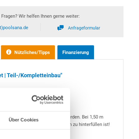
Fragen? Wir helfen Ihnen gerne weiter:
at)poolsana.de
Anfrageformular
Nützliches/Tipps
Finanzierung
t | Teil-/Kompletteinbau"
 teilweise bzw. ganz eingebaut werden. Bei 1,50 m
Über Cookies
immbeckens stets mit Magerbeton zu hinterfüllen ist!
- immer zu empfehlen.