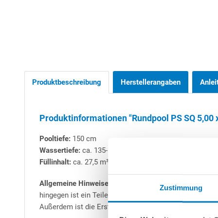
Produktbeschreibung
Herstellerangaben
Anlei
Produktinformationen "Rundpool PS SQ 5,00 x 
Pooltiefe:
150 cm
Wassertiefe:
ca. 135-140 cm
Füllinhalt:
ca. 27,5 m³
Allgemeine Hinweise zu Stahlwand-Rundbecken:
Alle 
Zustimmung
hingegen ist ein Teileinbau (mind. 50 cm) zwingend vo
Außerdem ist die Erstellung einer Beton-Bodenplatte -