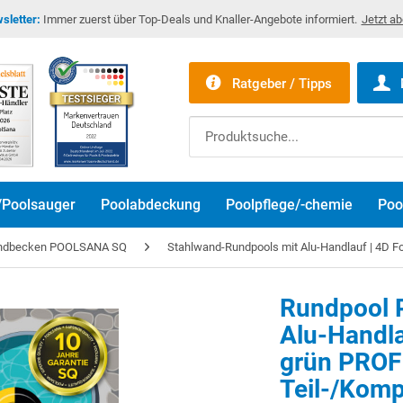
sletter:
Immer zuerst über Top-Deals und Knaller-Angebote informiert.
Jetzt a
Ratgeber / Tipps
/Poolsauger
Poolabdeckung
Poolpflege/-chemie
Poo
andbecken POOLSANA SQ
Stahlwand-Rundpools mit Alu-Handlauf | 4D Fo
Rundpool P
Alu-Handla
grün PROFI
Teil-/Komp