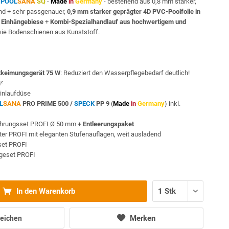
n
POOL
SANA
SQ
-
Made
in
Germany
- bestehend aus 0,8 mm starker,
and + sehr passgenauer,
0,9 mm starker geprägter 4D PVC-Poolfolie in
t
Einhängebiese
+
Kombi-Spezialhandlauf aus hochwertigem und
ie Bodenschienen aus Kunststoff.
keimungsgerät 75 W
: Reduziert den Wasserpflegebedarf deutlich!
m²
inlaufdüse
L
SANA
PRO PRIME 500 /
SPECK
PP 9
(
Made
in
Germany
) inkl.
ohrungsset PROFI Ø 50 mm
+ Entleerungspaket
iter PROFI mit eleganten Stufenauflagen, weit ausladend
sset PROFI
egeset PROFI
In den Warenkorb
Merken
eichen