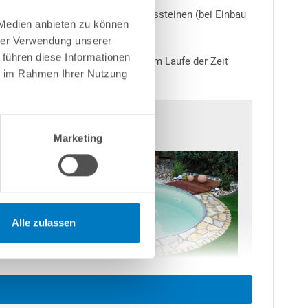
en Bodenplatten sowie Schalungssteinen (bei Einbau
 Medien anbieten zu können
hrer Verwendung unserer
 führen diese Informationen
Salz ist abzuraten, da dies sich im Laufe der Zeit
ie im Rahmen Ihrer Nutzung
Marketing
Alle zulassen