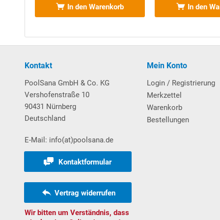
In den Warenkorb
In den Wa
Garantie
gewährt.
Nähere Informationen hierzu finden Sie in unseren
G
Sehr stabiler und eleganter
Handlauf aus Aluminium
Folien mit
Keil
biese. Exkurs: Die seitliche Nut wird
Handlaufs abgeschnitten und im zweiten Schritt die 
Kontakt
Mein Konto
Bodenprofilschienen sind aus stabilem Hartkunststo
PoolSana GmbH & Co. KG
Login / Registrierung
Vershofenstraße 10
Merkzettel
Weitere wissenswerte Informationen über unsere
S
90431 Nürnberg
Warenkorb
Deutschland
Bestellungen
Download Vorabanleitung Aufbau Rundbecken
E-Mail: info(at)poolsana.de
Poolleiter
Kontaktformular
Einhänge-Leiter aus
V2A-Edelstahl
, weit ausladend 
Kunststoff-Auflagen verfügen. An der Außenseite de
Vertrag widerrufen
Kunststoff-Einbauhülsen (im Lieferumfang enthalten
die Leiterholme dienen. Max. Belastbarkeit: 110 kg.
Wir bitten um Verständnis, dass