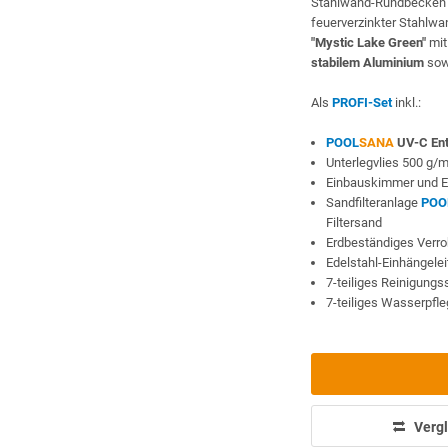
Stahlwand-Rundbecke
feuerverzinkter Stahlw
"Mystic Lake Green"
mi
stabilem Aluminium
sow
Als
PROFI-Set
inkl.:
POOL
SANA
UV-C Ent
Unterlegvlies 500 g/
Einbauskimmer und E
Sandfilteranlage
POO
Filtersand
Erdbeständiges Verr
Edelstahl-Einhängele
7-teiliges Reinigung
7-teiliges Wasserpfl
Vergl