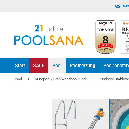
New
Start
SALE
Pool
Poolheizung
Poolroboter
Pool
Rundpool / Stahlwandpool rund
Rundpool Stahlw