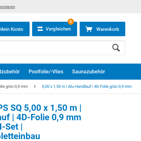
bonnieren
0
Vergleichen
Mein Konto
Warenkorb
lzubehör
Poolfolie/-Vlies
Saunazubehör
lie grün 0,9 mm
5,00 x 1,50 m | Alu-Handlauf | 4D Folie grün 0,9 mm
S SQ 5,00 x 1,50 m |
uf | 4D-Folie 0,9 mm
-Set |
letteinbau