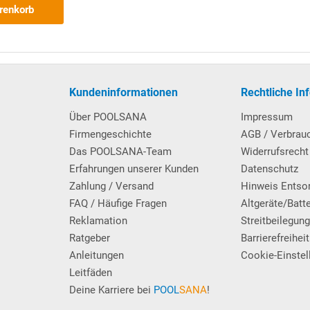
renkorb
arantiebestimmungen
.
in
Kombi-Ausführung
: Passend für die im Lieferumfang enthaltene
 erst bei einem späteren Folienwechsel benötigt. Hierzu wird einfac
neue Poolfolie, die eine Keilbiese hat, in die Nut eingehängt. Vorte
Kundeninformationen
Rechtliche In
ff.
Über POOLSANA
Impressum
Firmengeschichte
AGB / Verbrau
Q-Stahlwandbecken
.
Das POOLSANA-Team
Widerrufsrecht
Erfahrungen unserer Kunden
Datenschutz
Zahlung / Versand
Hinweis Entso
FAQ / Häufige Fragen
Altgeräte/Batt
Reklamation
Streitbeilegun
Ratgeber
Barrierefreiheit
und mit 4 Trittstufen, die jeweils über 2 elegante schwarze
Anleitungen
Cookie-Einstel
s Schwimmbads erfolgt die Befestigung der Poolleiter mittels
Leitfäden
), welche ebenerdig einzementiert werden und als Aufnahme für
Deine Karriere bei
POOL
SANA
!