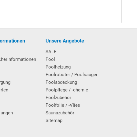
 Poolfolie mit
Einhänge
biese + zusätzliche Nut für
h die vorhandene Poolfolie an der Unterkante des
il: Kein Absetzen des Handlaufs vonnöten. Die
formationen
Unsere Angebote
SALE
cherinformationen
Pool
Poolheizung
Poolroboter / Poolsauger
rgung
Poolabdeckung
erien
Poolpflege / -chemie
g
Poolzubehör
Poolfolie / -Vlies
lungen
Saunazubehör
Sitemap