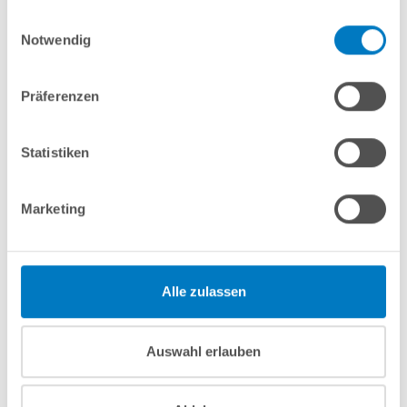
7-teiliges Reinigungsset PROFI
gesammelt haben.
Einwilligungsauswahl
7-teiliges Wasserpflegeset PROFI
Notwendig
1er-Set mit Trafo + Kabeldose + FB: LED Poolbeleuchtung
POOL
SANA
VARIO 25W RGB
Automatische pH-Dosieranlage
POOL
SANA
Premium
Präferenzen
In den Warenkorb
Statistiken
Merken
Vergleichen
Marketing
Fragen? Wir helfen Ihnen gerne weiter:
Alle zulassen
info(at)poolsana.de
Anfrageformular
Auswahl erlauben
Produktbeschreibung