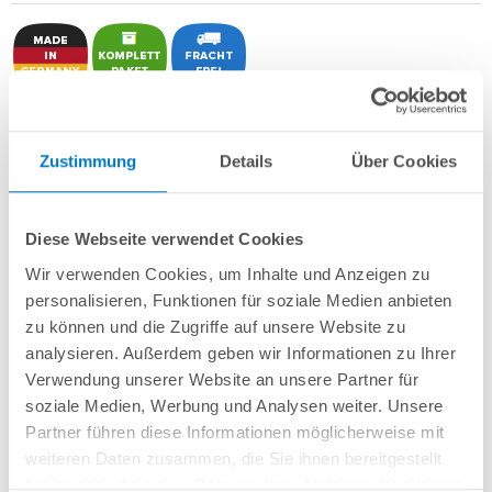
Stahlwand-Rundbecken
POOL
SANA
SQ
-
Made
in
Germany
- bestehend
aus 0,8 mm starker, feuerverzinkter Stahlwand + sehr passgenauer,
0,9 mm
Zustimmung
Details
Über Cookies
starker geprägter 4D PVC-Poolfolie in "Pacific Ocean Blue"
mit
Einhängebiese
+
Kombi-Spezialhandlauf aus hochwertigem und stabilem
Aluminium
sowie Bodenschienen aus Kunststoff.
Diese Webseite verwendet Cookies
Als
PERFECT-Set
inkl.:
Wir verwenden Cookies, um Inhalte und Anzeigen zu
personalisieren, Funktionen für soziale Medien anbieten
POOL
SANA
UV-C Entkeimungsgerät 75 W
: Reduziert den
zu können und die Zugriffe auf unsere Website zu
Wasserpflegebedarf deutlich!
Unterlegvlies
500 g/m²
analysieren. Außerdem geben wir Informationen zu Ihrer
Einbauskimmer und Einlaufdüse
Verwendung unserer Website an unsere Partner für
Sandfilteranlage
POOL
SANA
PREMIUM 500 /
SPECK
PP 9
(Pumpe
Made
soziale Medien, Werbung und Analysen weiter. Unsere
in
Germany
) inkl. Filtersand
Partner führen diese Informationen möglicherweise mit
Erdbeständiges Verrohrungsset PROFI Ø 50 mm
+ Entleerungspaket
weiteren Daten zusammen, die Sie ihnen bereitgestellt
Edelstahl-Einhängeleiter PROFI mit eleganten Stufenauflagen, weit
ausladend
haben oder die sie im Rahmen Ihrer Nutzung der Dienste