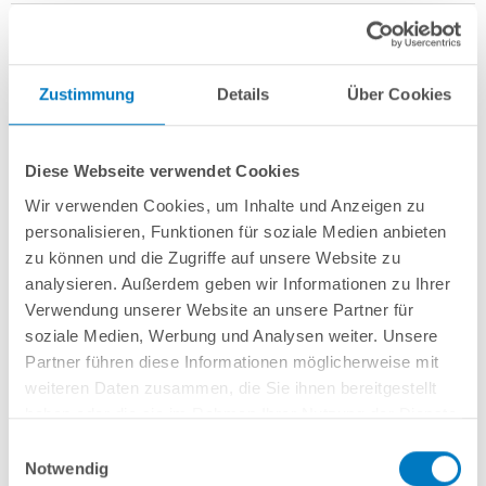
Zustimmung
Details
Über Cookies
Rundbecken
POOL
SANA
HQ
-
Made
in
Germany
- bestehend aus
1 mm
starker Aluminium-Wand
in silbergrau/Weißaluminium + sehr passgenauer,
Diese Webseite verwendet Cookies
sandfarbener PVC-Poolfolie 0,8 mm mit
Einhängebiese
+
Kombi-
Spezialhandlauf aus hochwertigem und stabilem Aluminium
sowie
Wir verwenden Cookies, um Inhalte und Anzeigen zu
Bodenschienen aus Kunststoff.
personalisieren, Funktionen für soziale Medien anbieten
zu können und die Zugriffe auf unsere Website zu
Als
PLUS-Set
inkl.:
analysieren. Außerdem geben wir Informationen zu Ihrer
Unterlegvlies 300 g/m²
Verwendung unserer Website an unsere Partner für
Einbauskimmer und Einlaufdüse
soziale Medien, Werbung und Analysen weiter. Unsere
Sandfilteranlage
POOL
SANA
Pro Next 400 /
SPECK
PlusPump 9
(
Made
Partner führen diese Informationen möglicherweise mit
in
Germany
) inkl. Filtersand
weiteren Daten zusammen, die Sie ihnen bereitgestellt
Erdbeständiges PVC-Verrohrungsset PROFI 50 mm
4-stufige Einhänge-Poolleiter PURE, eng ausladend
haben oder die sie im Rahmen Ihrer Nutzung der Dienste
6-teiliges Reinigungsset PLUS
gesammelt haben.
Einwilligungsauswahl
5-teiliges Wasserpflegeset PLUS
Notwendig