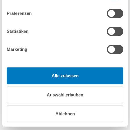
In den Warenkorb
Präferenzen
Merken
Vergleichen
Statistiken
Fragen? Wir helfen Ihnen gerne weiter:
Marketing
info(at)poolsana.de
Anfrageformular
Alle zulassen
Produktbeschreibung
Auswahl erlauben
Herstellerangaben
Ablehnen
Anleitungen/Datenblätter