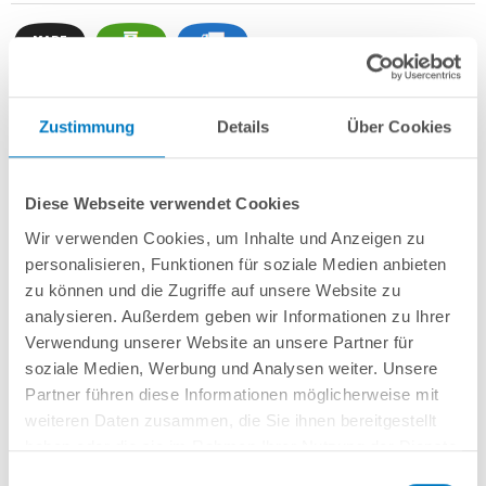
Zustimmung
Details
Über Cookies
Rundbecken
POOL
SANA
HQ
-
Made
in
Germany
- bestehend aus
1 mm
starker Aluminium-Wand
in silbergrau/Weißaluminium + sehr passgenauer,
sandfarbener PVC-Poolfolie 0,8 mm mit
Einhängebiese
+
Kombi-
Spezialhandlauf aus hochwertigem und stabilem Aluminium
sowie
Diese Webseite verwendet Cookies
Bodenschienen aus Kunststoff.
Wir verwenden Cookies, um Inhalte und Anzeigen zu
Als
PROFI-Set
inkl.:
personalisieren, Funktionen für soziale Medien anbieten
zu können und die Zugriffe auf unsere Website zu
POOL
SANA
UV-C Entkeimungsgerät 75 W
: Reduziert den
analysieren. Außerdem geben wir Informationen zu Ihrer
Wasserpflegebedarf deutlich!
Verwendung unserer Website an unsere Partner für
Unterlegvlies 500 g/m²
Einbauskimmer und Einlaufdüse
soziale Medien, Werbung und Analysen weiter. Unsere
Sandfilteranlage
POOL
SANA
PRO PRIME 500 /
SPECK
PP 9
(
Made
in
Partner führen diese Informationen möglicherweise mit
Germany
) inkl. Filtersand
weiteren Daten zusammen, die Sie ihnen bereitgestellt
Erdbeständiges Verrohrungsset PROFI Ø 50 mm
+ Entleerungspaket
haben oder die sie im Rahmen Ihrer Nutzung der Dienste
Edelstahl-Einhängeleiter PROFI mit eleganten Stufenauflagen, weit
gesammelt haben.
ausladend
Einwilligungsauswahl