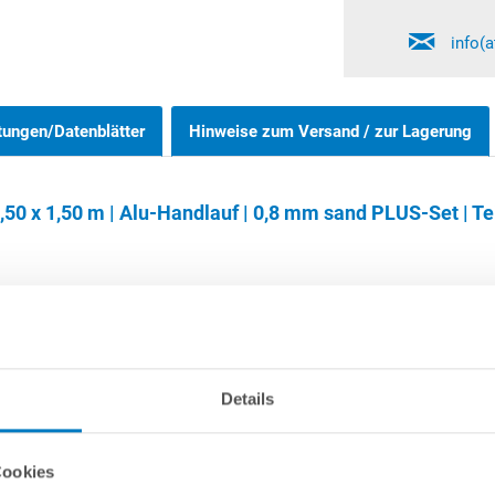
info(
tungen/Datenblätter
Hinweise zum Versand / zur Lagerung
50 x 1,50 m | Alu-Handlauf | 0,8 mm sand PLUS-Set | Te
ndpools 1,20 m, 1,25 m und 1,35 m können wahlweise frei aufgestell
vonnöten. Bitte beachten Sie, dass der eingelassene Bereich des 
Details
te - unabhängig von der Poolgröße sowie auch von der Aufstellvaria
ystem
verwendet werden, das mit seinen aus Hartschaum bestehend
Cookies
eton bietet.