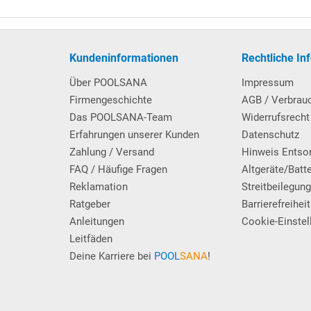
arantiebestimmungen
.
in
Kombi-Ausführung
: Passend für die im Lieferumfang enthaltene
 erst bei einem späteren Folienwechsel benötigt. Hierzu wird einfac
Kundeninformationen
Rechtliche In
neue Poolfolie, die eine Keilbiese hat, in die Nut eingehängt. Vorte
Über POOLSANA
Impressum
ff.
Firmengeschichte
AGB / Verbrau
Das POOLSANA-Team
Widerrufsrecht
Q-Stahlwandbecken
.
Erfahrungen unserer Kunden
Datenschutz
Zahlung / Versand
Hinweis Entso
FAQ / Häufige Fragen
Altgeräte/Batt
Reklamation
Streitbeilegun
Ratgeber
Barrierefreiheit
Anleitungen
Cookie-Einstel
mit 4 rutschhemmenden Trittstufen. An der Außenseite des
Leitfäden
 mittels Kunststoff-Einbauhülsen (im Lieferumfang enthalten),
ahme für die Leiterholme dienen. Max. Belastbarkeit: 110 kg.
Deine Karriere bei
POOL
SANA
!