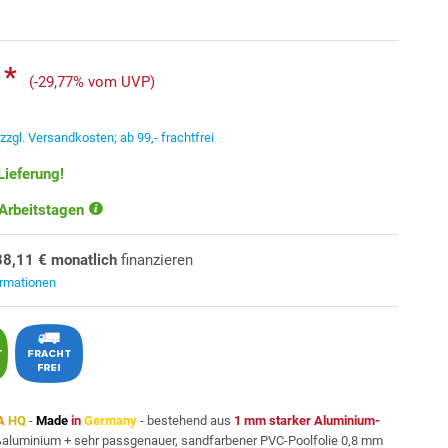
 *
(-29,77% vom UVP)
.
zzgl. Versandkosten; ab 99,- frachtfrei
Lieferung!
 Arbeitstagen
88,11 € monatlich
finanzieren
ormationen
A
HQ
-
Made
in
Germany
- bestehend aus
1 mm starker Aluminium-
ßaluminium + sehr passgenauer, sandfarbener PVC-Poolfolie 0,8 mm