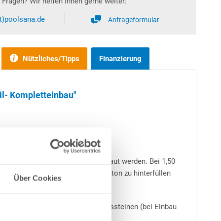
Fragen? Wir helfen Ihnen gerne weiter:
at)poolsana.de
Anfrageformular
Nützliches/Tipps
Finanzierung
il- Kompletteinbau"
t oder teilweise bzw. ganz eingebaut werden. Bei 1,50
Schwimmbeckens stets mit Magerbeton zu hinterfüllen
Über Cookies
nte - immer zu empfehlen.
en Bodenplatten sowie Schalungssteinen (bei Einbau