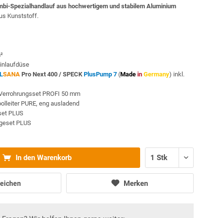
bi-Spezialhandlauf aus hochwertigem und stabilem Aluminium
s Kunststoff.
m²
inlaufdüse
L
SANA
Pro Next 400 /
SPECK
PlusPump 7
(
Made
in
Germany
) inkl.
Verrohrungsset PROFI 50 mm
oolleiter PURE, eng ausladend
sset PLUS
egeset PLUS
In den Warenkorb
Merken
eichen