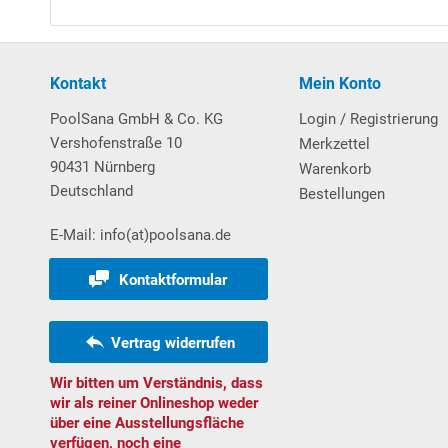
Nähere Informationen hierzu finden Sie in unseren
G
Sehr stabiler und eleganter
Handlauf aus Aluminium
Folien mit
Keil
biese. Exkurs: Die seitliche Nut wird
Kontakt
Mein Konto
Handlaufs abgeschnitten und im zweiten Schritt die 
PoolSana GmbH & Co. KG
Login / Registrierung
Bodenprofilschienen sind aus stabilem Hartkunststo
Vershofenstraße 10
Merkzettel
90431 Nürnberg
Warenkorb
Weitere wissenswerte Informationen über unsere
H
Deutschland
Bestellungen
Download Vorabanleitung Aufbau Rundbecken
E-Mail: info(at)poolsana.de
Poolleiter
Kontaktformular
Pool-Leiter aus
V2A-Edelstahl
, eng ausladend und 
Vertrag widerrufen
Schwimmbads erfolgt die Befestigung der Poolleiter
welche ebenerdig einzementiert werden und als Aufn
Wir bitten um Verständnis, dass
wir als reiner Onlineshop weder
über eine Ausstellungsfläche
Filtersystem
verfügen, noch eine