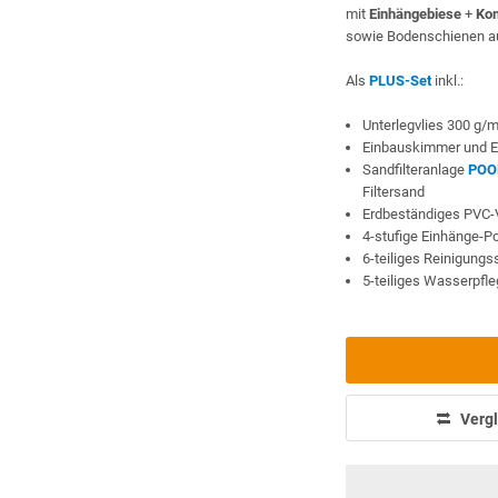
mit
Einhängebiese
+
Kom
sowie Bodenschienen au
Als
PLUS-Set
inkl.:
Unterlegvlies 300 g/
Einbauskimmer und E
Sandfilteranlage
POO
Filtersand
Erdbeständiges PVC-
4-stufige Einhänge-P
6-teiliges Reinigung
5-teiliges Wasserpfl
Vergl