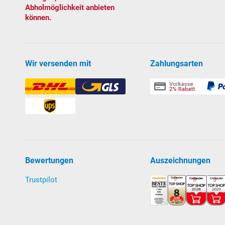
Abholmöglichkeit anbieten
Sandfilteranlage
POOL
SANA
PRO Next
-
Made
in
Ge
können.
PlusPump 7
.
Pumpenspezifikationen:
Wir versenden mit
Zahlungsarten
Selbst
an
saugend, kann auch oberhalb des Wass
weitere wissenswerte Informationen über den
Vorfilter mit großem Siebkorb und Klarsichtdec
Umwälzleistung: 8,5 m³/h bei 6 mWS
Leistungsaufnahme: 450 W; 230 Volt 1 N. Ab W
TÜV- und GS-geprüft
Lieferung mit 7-Wege-Rückspülventil, Grundplatte so
Bewertungen
Auszeichnungen
Download Anleitung Filteranlage PRO Next 40
Trustpilot
Einbauteile
aufklappen zum Weiterlesen