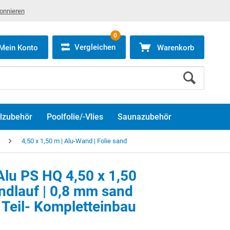
bonnieren
0
Vergleichen
Mein Konto
Warenkorb
lzubehör
Poolfolie/-Vlies
Saunazubehör
4,50 x 1,50 m | Alu-Wand | Folie sand
lu PS HQ 4,50 x 1,50
ndlauf | 0,8 mm sand
 Teil- Kompletteinbau