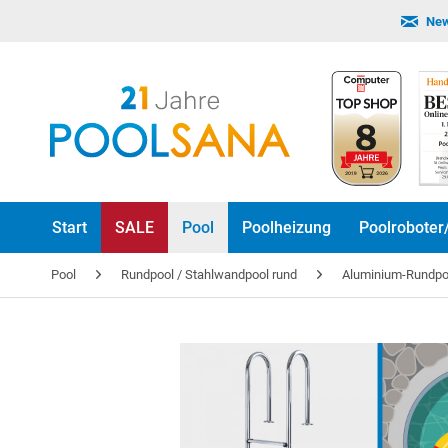
New
Start
SALE
Pool
Poolheizung
Poolroboter
Pool
Rundpool / Stahlwandpool rund
Aluminium-Rundp