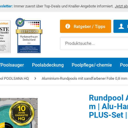
sletter:
Immer zuerst über Top-Deals und Knaller-Angebote informiert.
Jetzt a
Ratgeber / Tipps
/Poolsauger
Poolabdeckung
Poolpflege/-chemie
Poo
ool POOLSANA HQ
Aluminium-Rundpools mit sandfarbener Folie 0,8 mm
Rundpool A
m | Alu-Ha
PLUS-Set |