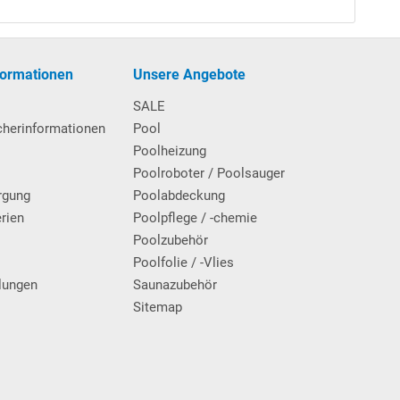
 Poolfolie mit
Einhänge
biese + zusätzliche Nut für
h die vorhandene Poolfolie an der Unterkante des
formationen
Unsere Angebote
il: Kein Absetzen des Handlaufs vonnöten. Die
SALE
cherinformationen
Pool
Poolheizung
Poolroboter / Poolsauger
rgung
Poolabdeckung
erien
Poolpflege / -chemie
g
Poolzubehör
Poolfolie / -Vlies
lungen
Saunazubehör
Sitemap