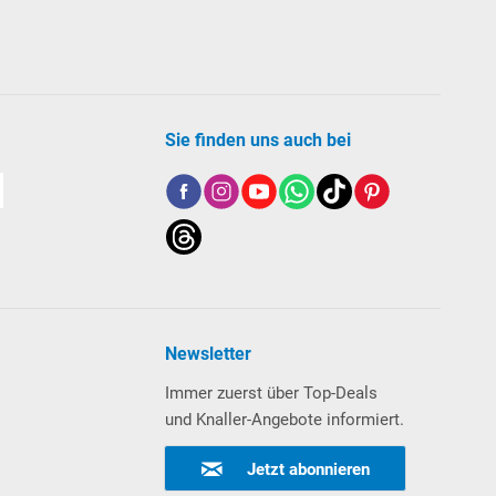
Sie finden uns auch bei
on 1 m wird empfohlen).
Klicken Sie hier
für
oolpumpen.
Newsletter
Immer zuerst über Top-Deals
und Knaller-Angebote informiert.
Jetzt abonnieren