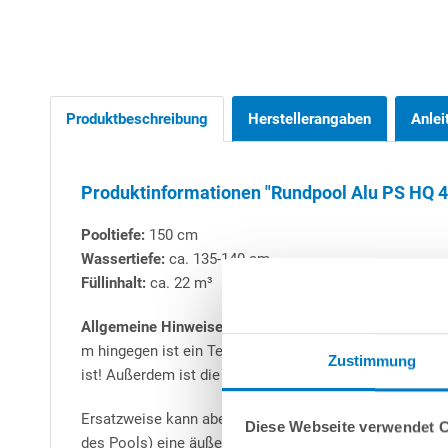
Produktbeschreibung
Herstellerangaben
Anlei
Produktinformationen "Rundpool Alu PS HQ 4,
Pooltiefe:
150 cm
Wassertiefe:
ca. 135-140 cm
Füllinhalt:
ca. 22 m³
Allgemeine Hinweise zu Aluwand-Rundbecken:
Alle Ru
m hingegen ist ein Teileinbau (mind. 50 cm) zwingend 
Zustimmung
ist! Außerdem ist die Erstellung einer Beton-Bodenplat
Ersatzweise kann aber auch das patentierte
conZero-S
Diese Webseite verwendet 
des Pools) eine äußerst zeitsparende Alternative zum B