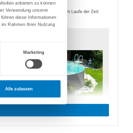
 Medien anbieten zu können
hrer Verwendung unserer
Salz ist abzuraten, da dies sich im Laufe der Zeit
 führen diese Informationen
ie im Rahmen Ihrer Nutzung
Marketing
Alle zulassen