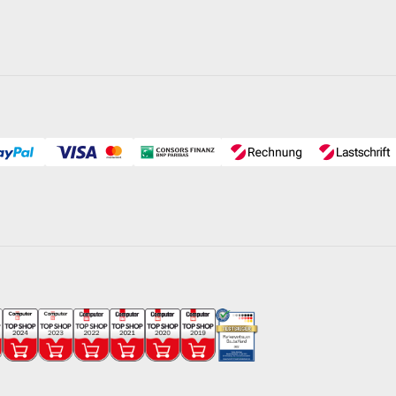
rmany
- mit Filterbehälter Ø 400 mm sowie
SPECK-Poolpumpe
erspiegels aufgestellt werden (ein maximaler Höhenunterschied v
 Unterschied zwischen selbstansaugenden und normalsaugenden P
kel
erk mit Kabel und Anschlussstecker montiert
wie 50 kg Filter-Quarzsand.
0