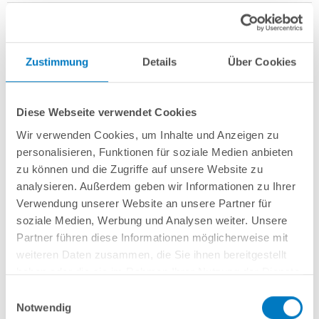
Zustimmung
Details
Über Cookies
Rundbecken
POOL
SANA
HQ
-
Made
in
Germany
- bestehend aus
1 mm
starker Aluminium-Wand
in silbergrau/Weißaluminium + sehr passgenauer,
Diese Webseite verwendet Cookies
sandfarbener PVC-Poolfolie 0,8 mm mit
Einhängebiese
+
Kombi-
Spezialhandlauf aus hochwertigem und stabilem Aluminium
sowie
Wir verwenden Cookies, um Inhalte und Anzeigen zu
Bodenschienen aus Kunststoff.
personalisieren, Funktionen für soziale Medien anbieten
zu können und die Zugriffe auf unsere Website zu
Als
PLUS-Set
inkl.:
analysieren. Außerdem geben wir Informationen zu Ihrer
Unterlegvlies 300 g/m²
Verwendung unserer Website an unsere Partner für
Einbauskimmer und Einlaufdüse
soziale Medien, Werbung und Analysen weiter. Unsere
Sandfilteranlage
POOL
SANA
Pro Next 400 /
SPECK
PlusPump 7
(
Made
Partner führen diese Informationen möglicherweise mit
in
Germany
) inkl. Filtersand
weiteren Daten zusammen, die Sie ihnen bereitgestellt
Erdbeständiges PVC-Verrohrungsset PROFI 50 mm
4-stufige Einhänge-Poolleiter PURE, eng ausladend
haben oder die sie im Rahmen Ihrer Nutzung der Dienste
6-teiliges Reinigungsset PLUS
gesammelt haben.
Einwilligungsauswahl
5-teiliges Wasserpflegeset PLUS
Notwendig