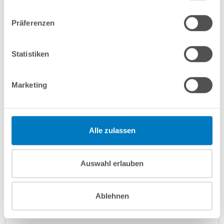
In den Warenkorb
Präferenzen
Merken
Vergleichen
Statistiken
Fragen? Wir helfen Ihnen gerne weiter:
Marketing
info(at)poolsana.de
Anfrageformular
Alle zulassen
Produktbeschreibung
Auswahl erlauben
Herstellerangaben
Ablehnen
Anleitungen/Datenblätter