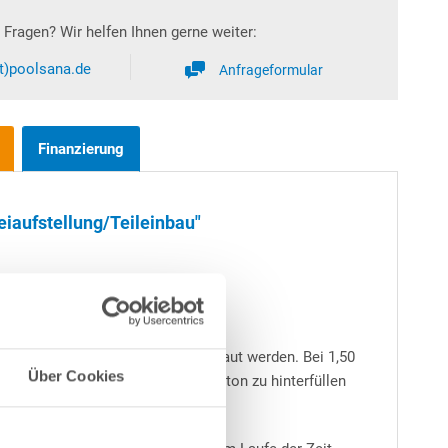
Fragen? Wir helfen Ihnen gerne weiter:
at)poolsana.de
Anfrageformular
Finanzierung
eiaufstellung/Teileinbau"
t oder teilweise bzw. ganz eingebaut werden. Bei 1,50
Über Cookies
Schwimmbeckens stets mit Magerbeton zu hinterfüllen
nte - immer zu empfehlen.