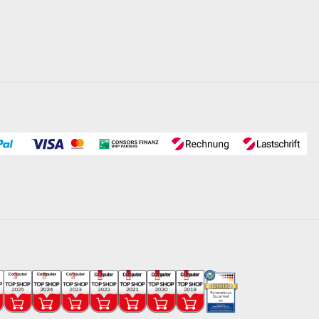
rmany
- mit Filterbehälter Ø 300 mm sowie
SPECK-Poolpumpe
erspiegels aufgestellt werden (ein maximaler Höhenunterschied
eitere wissenswerte Informationen über den Unterschied
enden Poolpumpen.
kel
erk mit Kabel und Anschlussstecker montiert
wie 25 kg Filter-Quarzsand.
0