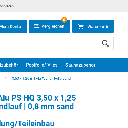
bonnieren
0
Vergleichen
Mein Konto
Warenkorb
lzubehör
Poolfolie/-Vlies
Saunazubehör
3,50 x 1,25 m | Alu-Wand | Folie sand
lu PS HQ 3,50 x 1,25
ndlauf | 0,8 mm sand
llung/Teileinbau