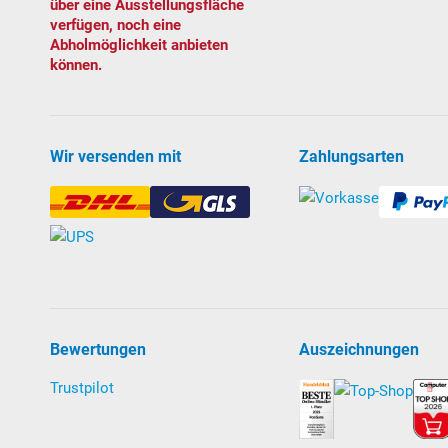
über eine Ausstellungsfläche
verfügen, noch eine
Filtersystem
Abholmöglichkeit anbieten
können.
Sandfilteranlage
POOL
SANA
PRO Next
-
Made
in
Ge
PlusPump 5
.
Pumpenspezifikationen:
Wir versenden mit
Zahlungsarten
Selbst
an
saugend, kann auch oberhalb des Wass
von 1 m wird empfohlen).
Klicken Sie hier
für w
zwischen selbstansaugenden und normalsaug
Vorfilter mit großem Siebkorb und Klarsichtdec
Umwälzleistung: 5 m³/h bei 6 mWS
Leistungsaufnahme: 350 W; 230 Volt 1 N. Ab W
TÜV- und GS-geprüft
Bewertungen
Auszeichnungen
Lieferung mit 7-Wege-Rückspülventil, Grundplatte so
Trustpilot
Download Anleitung Filteranlage PRO Next 30