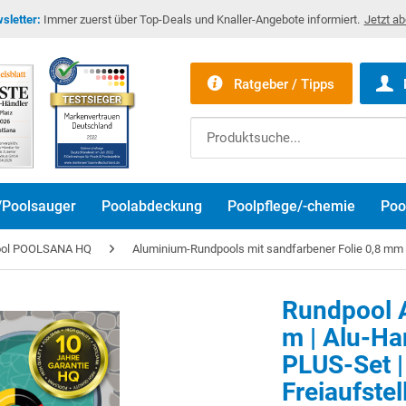
sletter:
Immer zuerst über Top-Deals und Knaller-Angebote informiert.
Jetzt a
Ratgeber / Tipps
/Poolsauger
Poolabdeckung
Poolpflege/-chemie
Poo
ool POOLSANA HQ
Aluminium-Rundpools mit sandfarbener Folie 0,8 mm
Rundpool A
m | Alu-Ha
PLUS-Set |
Freiaufste