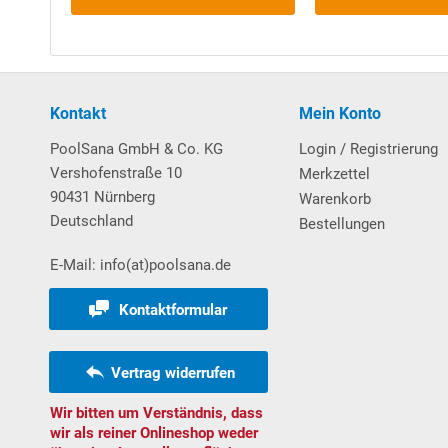
Sehr stabiler und eleganter
Handlauf aus Aluminium
Folien mit
Keil
biese. Exkurs: Die seitliche Nut wird
Handlaufs abgeschnitten und im zweiten Schritt die 
Bodenprofilschienen sind aus stabilem Hartkunststo
Kontakt
Mein Konto
Weitere wissenswerte Informationen über unsere
H
PoolSana GmbH & Co. KG
Login / Registrierung
Vershofenstraße 10
Merkzettel
Download Vorabanleitung Aufbau Rundbecken
90431 Nürnberg
Warenkorb
Deutschland
Bestellungen
Poolleiter
E-Mail: info(at)poolsana.de
Aufstell-Poolleiter Comfort mit Ø 43 mm Leiterhol
sowie 1 mittigen Plattform.
Kontaktformular
Max. Belastbarkeit: 130 kg
Vertrag widerrufen
Auch bei Teileinbau geeignet:
Die an der Pool-Außen
Wir bitten um Verständnis, dass
werden (ggf. Entfall von Stufen). Nachdem die Schni
wir als reiner Onlineshop weder