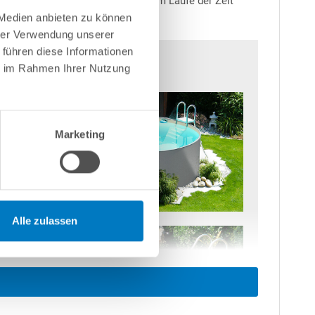
Salz ist abzuraten, da dies sich im Laufe der Zeit
 Medien anbieten zu können
hrer Verwendung unserer
 führen diese Informationen
ie im Rahmen Ihrer Nutzung
Marketing
Alle zulassen