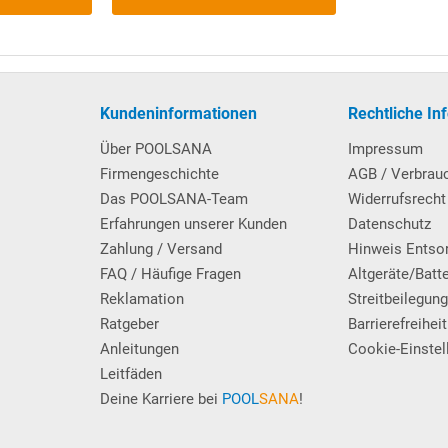
in
Kombi-Ausführung
: Passend für die im Lieferumfang enthaltene
 erst bei einem späteren Folienwechsel benötigt. Hierzu wird einfac
neue Poolfolie, die eine Keilbiese hat, in die Nut eingehängt. Vorte
ff.
Kundeninformationen
Rechtliche In
Q-Stahlwandbecken
.
Über POOLSANA
Impressum
Firmengeschichte
AGB / Verbrau
Das POOLSANA-Team
Widerrufsrecht
Erfahrungen unserer Kunden
Datenschutz
Zahlung / Versand
Hinweis Entso
FAQ / Häufige Fragen
Altgeräte/Batt
men aus
V2A Edelstahl
, innen und außen je 5 Kunststoff-Trittstufen
Reklamation
Streitbeilegun
Ratgeber
Barrierefreiheit
Anleitungen
Cookie-Einstel
Leitfäden
seite befindlichen Leiterholme können bei Teileinbau des Pools ei
Deine Karriere bei
POOL
SANA
!
ttkanten gereinigt worden sind, können die verstellbaren Kunststoff