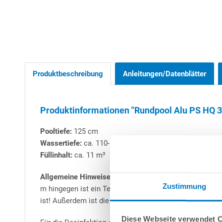
Produktbeschreibung
Anleitungen/Datenblätter
Produktinformationen "Rundpool Alu PS HQ 3,5
Pooltiefe:
125 cm
Wassertiefe:
ca. 110-115 cm
Füllinhalt:
ca. 11 m³
Allgemeine Hinweise zu Aluwand-Rundbecken:
Alle Ru
Zustimmung
m hingegen ist ein Teileinbau (mind. 50 cm) zwingend 
ist! Außerdem ist die Erstellung einer Beton-Bodenplat
Diese Webseite verwendet 