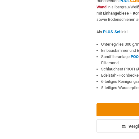
Rundbecken
POOL
SAN
Wand
in silbergrau/Wei
mit
Einhängebiese
+
Kom
sowie Bodenschienen au
Als
PLUS-Set
inkl.:
Unterlegvlies 300 g/
Einbauskimmer und E
Sandfilteranlage
POO
Filtersand
Schlauchset PROFI 
Edelstahl-Hochbeckenl
6-teiliges Reinigung
5-teiliges Wasserpfl
Vergl