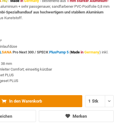
A
HQ
-
Made
in
Germany
- bestehend aus
1 mm starker Aluminium-
ßaluminium + sehr passgenauer, sandfarbener PVC-Poolfolie 0,8 mm
bi-Spezialhandlauf aus hochwertigem und stabilem Aluminium
s Kunststoff.
m²
inlaufdüse
L
SANA
Pro Next 300 /
SPECK
PlusPump 5
(
Made
in
Germany
) inkl.
Ø 38 mm
eiter Comfort; einseitig kürzbar
sset PLUS
egeset PLUS
In den Warenkorb
Merken
eichen