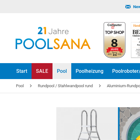
New
Start
SALE
Pool
Poolheizung
Poolroboter
Pool
Rundpool / Stahlwandpool rund
Aluminium-Rundp