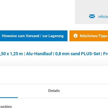
info(
Hinweise zum Versand / zur Lagerung
Nützliches/Tipps
0 x 1,25 m | Alu-Handlauf | 0,8 mm sand PLUS-Set | Fr
ndpools 1,20 m, 1,25 m und 1,35 m können wahlweise frei aufgestell
Details
vonnöten. Bitte beachten Sie, dass der eingelassene Bereich des 
te - unabhängig von der Poolgröße sowie auch von der Aufstellvaria
Cookies