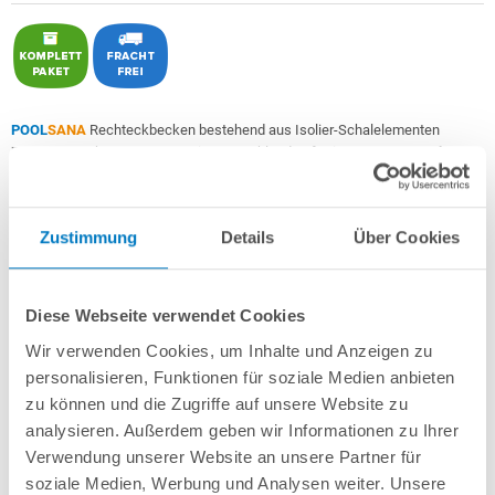
POOL
SANA
Rechteckbecken bestehend aus Isolier-Schalelementen
PS30/80
+ sehr passgenauer, in Deutschland gefertigter
0,9 mm starker
geprägter 4D PVC-Poolfolie in "Caribbean Sand"
mit Keilbiese +
Aluminium-
Einhängeprofile
.
Zustimmung
Details
Über Cookies
Als
PROFI-Set "High Level"
inkl.:
POOL
SANA
UV-C Entkeimungsgerät 75 W
: Reduziert den
Wasserpflegebedarf deutlich!
Diese Webseite verwendet Cookies
Unverrottbares Schutzvlies + Sprühkleber
Wir verwenden Cookies, um Inhalte und Anzeigen zu
Breitmaul-Einbauskimmer Slim für einen extra hohen Wasserstand
+
Bodenablauf
+ 2 Einlaufdüsen mitsamt Mauerdurchführungen
personalisieren, Funktionen für soziale Medien anbieten
Sandfilteranlage
POOL
SANA
PRO PRIME 500 /
SPECK
PP 9
(
Made
in
zu können und die Zugriffe auf unsere Website zu
Germany
) inkl. Filtersand
analysieren. Außerdem geben wir Informationen zu Ihrer
Erdbeständiges Verrohrungsset PROFI Ø 50 mm
+ Entleerungspaket
Verwendung unserer Website an unsere Partner für
5-stufige, 60 cm breite Einstiegstreppe in weiß für die Befestigung am
soziale Medien, Werbung und Analysen weiter. Unsere
Poolrand