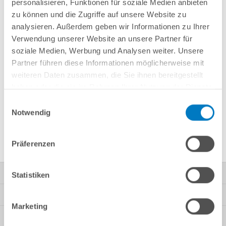
personalisieren, Funktionen für soziale Medien anbieten
5,00 x 3,00 x 1,50 m
6,00 x 3,00 x 1,50 m
zu können und die Zugriffe auf unsere Website zu
analysieren. Außerdem geben wir Informationen zu Ihrer
Verwendung unserer Website an unsere Partner für
soziale Medien, Werbung und Analysen weiter. Unsere
Partner führen diese Informationen möglicherweise mit
weiteren Daten zusammen, die Sie ihnen bereitgestellt
haben oder die sie im Rahmen Ihrer Nutzung der Dienste
gesammelt haben.
Einwilligungsauswahl
Notwendig
7,00 x 3,50 x 1,50 m
8,00 x 4,00 x 1,50 m
Präferenzen
Kontakt
Statistiken
Mein Konto
Marketing
Kundeninformationen