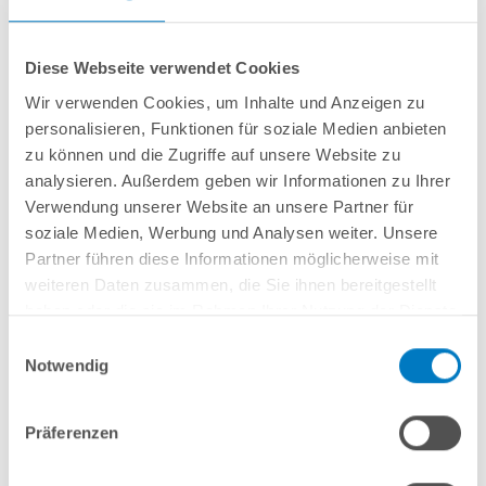
Diese Webseite verwendet Cookies
Einbau-Unterwasserscheinwerfer mit Folienflansch für Pools mit PVC-
Innenhülle
Wir verwenden Cookies, um Inhalte und Anzeigen zu
Einbaumöglichkeit:
Gerade
Beckenwand (Rechteckbecken / gerade
personalisieren, Funktionen für soziale Medien anbieten
Seiten eines Ovalbeckens)
zu können und die Zugriffe auf unsere Website zu
Gehäuse aus hochwertigem ABS-Kunststoff
analysieren. Außerdem geben wir Informationen zu Ihrer
LED-Leuchtmittel
POOL
SANA
PROFI
30 W RGB
Verwendung unserer Website an unsere Partner für
7 Einzelfarben und 7 Automatikprogramme
Farbwechsel durch enthaltene
Steuereinheit/Funk-Fernbedienung
soziale Medien, Werbung und Analysen weiter. Unsere
Komplett mit Einbaunische, Scheinwerferfassung, Folienflansch,
Partner führen diese Informationen möglicherweise mit
Flanschdichtungen, Schrauben sowie Kabelschutzschlauch
weiteren Daten zusammen, die Sie ihnen bereitgestellt
Inkl. Niedervolt-Sicherheitstransformator 230/12 V
haben oder die sie im Rahmen Ihrer Nutzung der Dienste
Inkl. Kabelanschluss-/Verteilerdose
gesammelt haben.
Einwilligungsauswahl
Notwendig
Präferenzen
In den Warenkorb