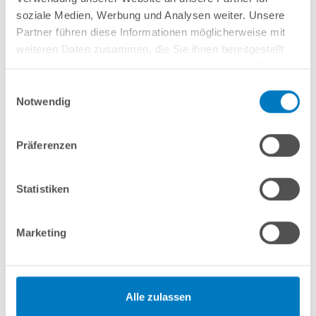
soziale Medien, Werbung und Analysen weiter. Unsere
Partner führen diese Informationen möglicherweise mit
weiteren Daten zusammen, die Sie ihnen bereitgestellt
Pool-Scheinwerfer "COMPACT"
haben oder die sie im Rahmen Ihrer Nutzung der Dienste
gesammelt haben.
Kompakte Einbaunische
Einwilligungsauswahl
Geeignet für: vordergründig Metallwandbecken
Notwendig
(Stahlwand- und Alu-Pools), aber auch für Massivpools
geeignet
Präferenzen
Einsatz:
Gerade Beckenwand + Beckenrundung
Leuchtmittelwechsel bei befülltem Becken möglich:
Nein
Statistiken
Marketing
Alle zulassen