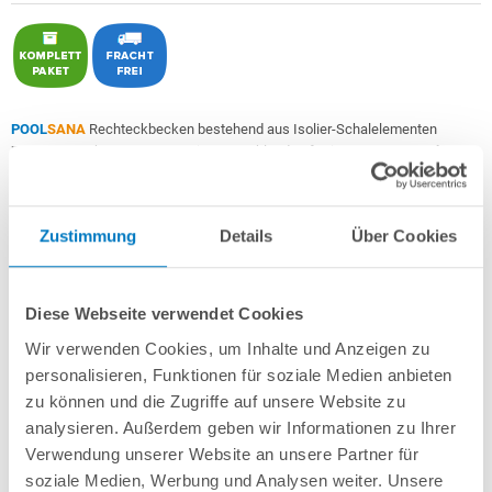
POOL
SANA
Rechteckbecken bestehend aus Isolier-Schalelementen
PS30/80
+ sehr passgenauer, in Deutschland gefertigter
0,9 mm starker
geprägter 4D PVC-Poolfolie in "Graphite Grey"
mit Keilbiese +
Aluminium-
Einhängeprofile
.
Zustimmung
Details
Über Cookies
Als
PROFI-Set
inkl.:
POOL
SANA
UV-C Entkeimungsgerät 75 W
: Reduziert den
Wasserpflegebedarf deutlich!
Diese Webseite verwendet Cookies
Unverrottbares Schutzvlies + Sprühkleber
Wir verwenden Cookies, um Inhalte und Anzeigen zu
Breitmaul-Einbauskimmer und 2 Einlaufdüsen mitsamt
Mauerdurchführungen
personalisieren, Funktionen für soziale Medien anbieten
Sandfilteranlage
POOL
SANA
PRO PRIME 500 /
SPECK
PP 9
(
Made
in
zu können und die Zugriffe auf unsere Website zu
Germany
) inkl. Filtersand
analysieren. Außerdem geben wir Informationen zu Ihrer
Erdbeständiges Verrohrungsset PROFI Ø 50 mm
+ Entleerungspaket
Verwendung unserer Website an unsere Partner für
5-stufige, 60 cm breite Einstiegstreppe in weiß für die Befestigung am
soziale Medien, Werbung und Analysen weiter. Unsere
Poolrand