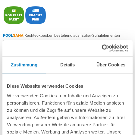
POOL
SANA
Rechteckbecken bestehend aus Isolier-Schalelementen
PS30/80
+ sehr passgenauer, in Deutschland gefertigter
0,9 mm starker
geprägter 4D PVC-Poolfolie in "Caribbean Sand"
mit Keilbiese +
Aluminium-
Einhängeprofile
.
Zustimmung
Details
Über Cookies
Als
PROFI-Set "High Level"
inkl.:
POOL
SANA
UV-C Entkeimungsgerät 75 W
: Reduziert den
Wasserpflegebedarf deutlich!
Diese Webseite verwendet Cookies
Unverrottbares Schutzvlies + Sprühkleber
Wir verwenden Cookies, um Inhalte und Anzeigen zu
Breitmaul-Einbauskimmer Slim für einen extra hohen Wasserstand
+
Bodenablauf
+ 2 Einlaufdüsen mitsamt Mauerdurchführungen
personalisieren, Funktionen für soziale Medien anbieten
Sandfilteranlage
POOL
SANA
PRO PRIME 400 /
SPECK
PP 7
(
Made
in
zu können und die Zugriffe auf unsere Website zu
Germany
) inkl. Filtersand
analysieren. Außerdem geben wir Informationen zu Ihrer
Erdbeständiges Verrohrungsset PROFI Ø 50 mm
+ Entleerungspaket
Verwendung unserer Website an unsere Partner für
5-stufige, 60 cm breite Einstiegstreppe in weiß für die Befestigung am
soziale Medien, Werbung und Analysen weiter. Unsere
Poolrand