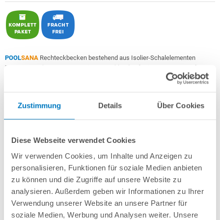
POOL
SANA
Rechteckbecken bestehend aus Isolier-Schalelementen
PS30/80
+ sehr passgenauer, in Deutschland gefertigter
0,9 mm starker
geprägter 4D PVC-Poolfolie in "Pacific Ocean Blue"
mit Keilbiese +
Aluminium-Einhängeprofile
.
Zustimmung
Details
Über Cookies
Als
PROFI-Set "High Level"
inkl.:
POOL
SANA
UV-C Entkeimungsgerät 75 W
: Reduziert den
Wasserpflegebedarf deutlich!
Diese Webseite verwendet Cookies
Unverrottbares Schutzvlies + Sprühkleber
Wir verwenden Cookies, um Inhalte und Anzeigen zu
Breitmaul-Einbauskimmer Slim für einen extra hohen Wasserstand
+
Bodenablauf
+ 2 Einlaufdüsen mitsamt Mauerdurchführungen
personalisieren, Funktionen für soziale Medien anbieten
Sandfilteranlage
POOL
SANA
PRO PRIME 400 /
SPECK
PP 7
(
Made
in
zu können und die Zugriffe auf unsere Website zu
Germany
) inkl. Filtersand
analysieren. Außerdem geben wir Informationen zu Ihrer
Erdbeständiges Verrohrungsset PROFI Ø 50 mm
+ Entleerungspaket
Verwendung unserer Website an unsere Partner für
5-stufige, 60 cm breite Einstiegstreppe in weiß für die Befestigung am
soziale Medien, Werbung und Analysen weiter. Unsere
Poolrand