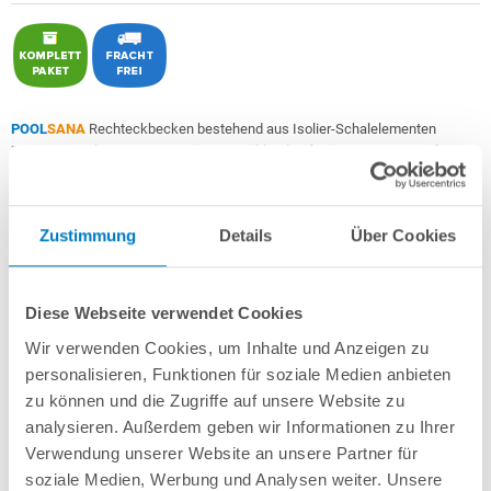
POOL
SANA
Rechteckbecken bestehend aus Isolier-Schalelementen
PS30/80
+ sehr passgenauer, in Deutschland gefertigter
0,9 mm starker
geprägter 4D PVC-Poolfolie in "Graphite Grey"
mit Keilbiese +
Aluminium-
Einhängeprofile
.
Zustimmung
Details
Über Cookies
Als
PROFI-Set
inkl.:
POOL
SANA
UV-C Entkeimungsgerät 75 W
: Reduziert den
Wasserpflegebedarf deutlich!
Diese Webseite verwendet Cookies
Unverrottbares Schutzvlies + Sprühkleber
Wir verwenden Cookies, um Inhalte und Anzeigen zu
Breitmaul-Einbauskimmer und 2 Einlaufdüsen mitsamt
Mauerdurchführungen
personalisieren, Funktionen für soziale Medien anbieten
Sandfilteranlage
POOL
SANA
PRO PRIME 400 /
SPECK
PP 7
(
Made
in
zu können und die Zugriffe auf unsere Website zu
Germany
) inkl. Filtersand
analysieren. Außerdem geben wir Informationen zu Ihrer
Erdbeständiges Verrohrungsset PROFI Ø 50 mm
+ Entleerungspaket
Verwendung unserer Website an unsere Partner für
5-stufige, 60 cm breite Einstiegstreppe in weiß für die Befestigung am
soziale Medien, Werbung und Analysen weiter. Unsere
Poolrand