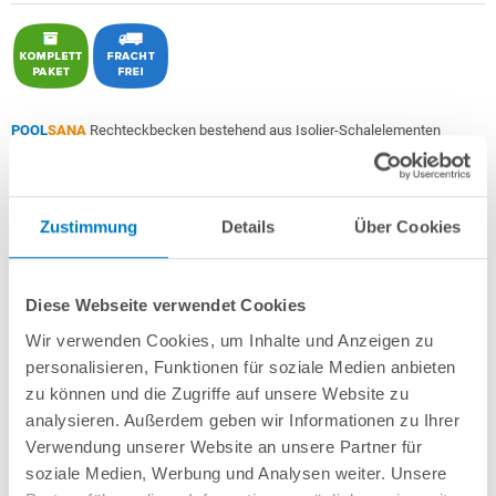
POOL
SANA
Rechteckbecken bestehend aus Isolier-Schalelementen
PS30/80
+ sehr passgenauer,
grauer PVC-Poolfolie 0,8 mm
Made
in
Germany
mit Keilbiese +
Aluminium-Einhängeprofile
.
Als
PROFI-Set "High Level"
inkl.:
Zustimmung
Details
Über Cookies
POOL
SANA
UV-C Entkeimungsgerät 75 W
: Reduziert den
Wasserpflegebedarf deutlich!
Diese Webseite verwendet Cookies
Unverrottbares Schutzvlies + Sprühkleber
Breitmaul-Einbauskimmer Slim für einen extra hohen Wasserstand
+
Wir verwenden Cookies, um Inhalte und Anzeigen zu
Bodenablauf
+ 2 Einlaufdüsen mitsamt Mauerdurchführungen
personalisieren, Funktionen für soziale Medien anbieten
Sandfilteranlage
POOL
SANA
PRO PRIME 500 /
SPECK
PP 11
(
Made
in
zu können und die Zugriffe auf unsere Website zu
Germany
) inkl. Filtersand
Erdbeständiges Verrohrungsset PROFI Ø 50 mm
+ Entleerungspaket
analysieren. Außerdem geben wir Informationen zu Ihrer
5-stufige, 60 cm breite Einstiegstreppe in weiß für die Befestigung am
Verwendung unserer Website an unsere Partner für
Poolrand
soziale Medien, Werbung und Analysen weiter. Unsere
7-teiliges Reinigungsset PROFI