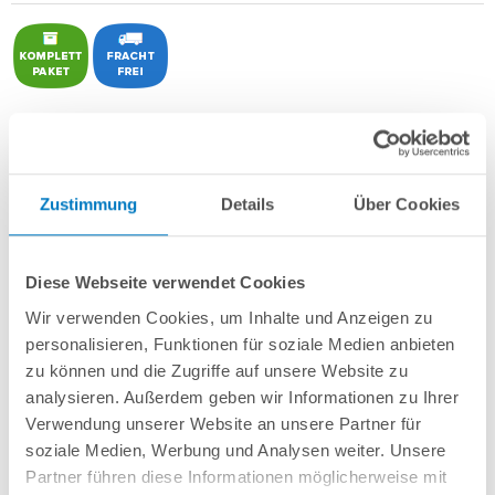
POOL
SANA
Rechteckbecken bestehend aus Isolier-Schalelementen
PS30/80
+ sehr passgenauer, blauer
PVC-Poolfolie 0,8 mm
Made
in
Germany
mit Keilbiese +
Aluminium-Einhängeprofile
.
Zustimmung
Details
Über Cookies
Als
PLUS-Set
inkl.:
Unverrottbares Schutzvlies + Sprühkleber
Diese Webseite verwendet Cookies
Breitmaul-Einbauskimmer und 2 Einlaufdüsen mitsamt
Mauerdurchführungen
Wir verwenden Cookies, um Inhalte und Anzeigen zu
Sandfilteranlage
POOL
SANA
Pro Next 500 /
SPECK
PlusPump 9
(
Made
personalisieren, Funktionen für soziale Medien anbieten
in
Germany
) inkl. Filtersand
zu können und die Zugriffe auf unsere Website zu
Erdbeständiges Verrohrungsset PROFI Ø 50 mm
5-stufige, 60 cm breite Einstiegstreppe in weiß für die Befestigung am
analysieren. Außerdem geben wir Informationen zu Ihrer
Poolrand
Verwendung unserer Website an unsere Partner für
6-teiliges Reinigungsset PLUS
soziale Medien, Werbung und Analysen weiter. Unsere
5-teiliges Wasserpflegeset PLUS
Partner führen diese Informationen möglicherweise mit