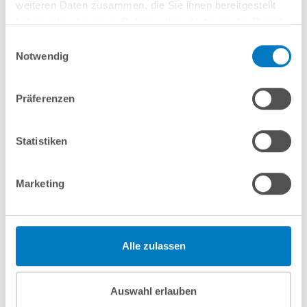
weiteren Daten zusammen, die Sie ihnen bereitgestellt
haben oder die sie im Rahmen Ihrer Nutzung der Dienste
In den Warenkorb
gesammelt haben.
Einwilligungsauswahl
Notwendig
Merken
Vergleichen
Präferenzen
Fragen? Wir helfen Ihnen gerne weiter:
info(at)poolsana.de
Anfrageformular
Statistiken
Marketing
Produktbeschreibung
Alle zulassen
Herstellerangaben
Auswahl erlauben
Anleitungen/Datenblätter