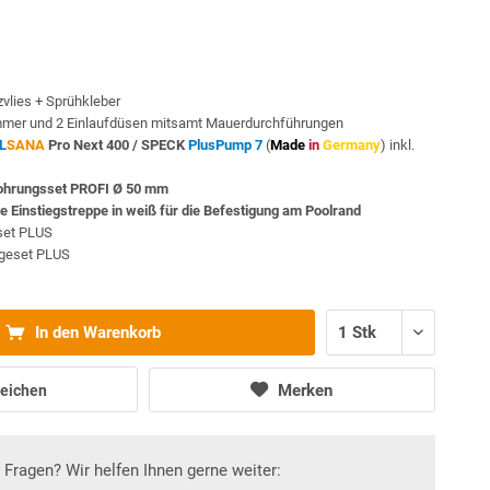
vlies + Sprühkleber
mmer und 2 Einlaufdüsen mitsamt Mauerdurchführungen
L
SANA
Pro Next 400 /
SPECK
PlusPump 7
(
Made
in
Germany
) inkl.
rohrungsset PROFI Ø 50 mm
te Einstiegstreppe in weiß für die Befestigung am Poolrand
sset PLUS
egeset PLUS
In den Warenkorb
Merken
eichen
Fragen? Wir helfen Ihnen gerne weiter: