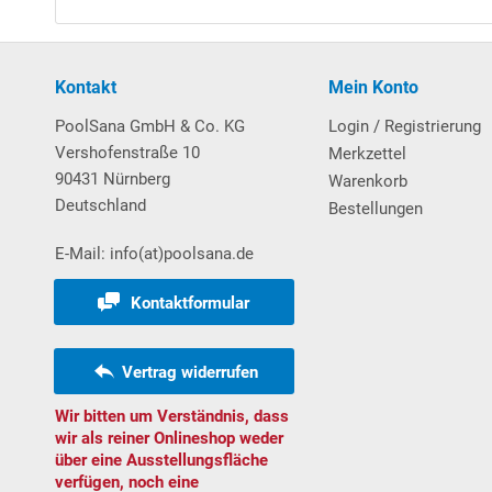
Selbst
an
saugend, kann auch oberhalb des Wass
von 1 m wird empfohlen).
Klicken Sie hier
für w
zwischen selbstansaugenden und normalsaug
Vorfilter mit großem Siebkorb und Klarsichtdec
Kontakt
Mein Konto
Umwälzleistung: 8,5 m³/h bei 6 mWS
PoolSana GmbH & Co. KG
Login / Registrierung
Leistungsaufnahme: 450 W; 230 Volt 1 N. Ab W
Vershofenstraße 10
Merkzettel
TÜV- und GS-geprüft
90431 Nürnberg
Warenkorb
Deutschland
Bestellungen
Lieferung mit 7-Wege-Rückspülventil, Grundplatte so
E-Mail: info(at)poolsana.de
Download Anleitung Filteranlage PRO Next 40
Kontaktformular
Einbauteile
aufklappen zum Weiterlesen
Vertrag widerrufen
Verrohrungsmaterial
Wir bitten um Verständnis, dass
aufklappen zum Weiterlesen
wir als reiner Onlineshop weder
über eine Ausstellungsfläche
Schutzvlies
verfügen, noch eine