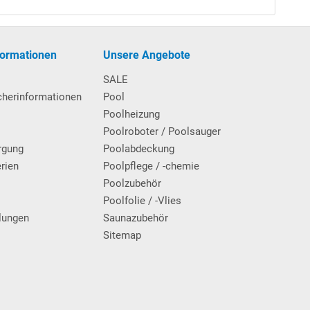
formationen
Unsere Angebote
SALE
cherinformationen
Pool
Poolheizung
Poolroboter / Poolsauger
rgung
Poolabdeckung
erien
Poolpflege / -chemie
g
Poolzubehör
Poolfolie / -Vlies
lungen
Saunazubehör
Sitemap