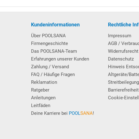
erspiegels aufgestellt werden (ein maximaler Höhenunterschied
eitere wissenswerte Informationen über den Unterschied
enden Poolpumpen.
kel
Kundeninformationen
Rechtliche In
Über POOLSANA
Impressum
erk mit Kabel und Anschlussstecker montiert
Firmengeschichte
AGB / Verbrau
Das POOLSANA-Team
Widerrufsrecht
Erfahrungen unserer Kunden
Datenschutz
wie 50 kg Filter-Quarzsand.
Zahlung / Versand
Hinweis Entso
0
FAQ / Häufige Fragen
Altgeräte/Batt
Reklamation
Streitbeilegun
Ratgeber
Barrierefreiheit
Anleitungen
Cookie-Einstel
Leitfäden
Deine Karriere bei
POOL
SANA
!