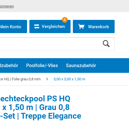
bonnieren
0
Vergleichen
Mein Konto
Warenkorb
lzubehör
Poolfolie/-Vlies
Saunazubehör
e HQ | Folie grau 0,8 mm
5,00 x 3,00 x 1,50 m
echteckpool PS HQ
 x 1,50 m | Grau 0,8
en Sie die
Marketing Cookies
, um dieses Video anzusehen.
Set | Treppe Elegance