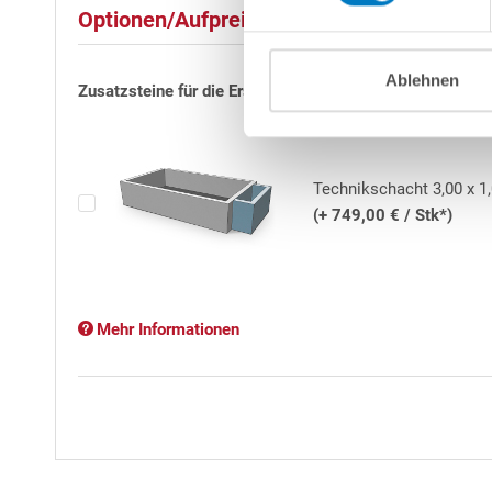
zwischen +15 bis +25° C erfolgen. Dabei ist zu ber
Optionen/Aufpreise
vorherrschen sollte, da besonders im Frühling die N
Verlegen nicht schnell genug „auf Temperatur komm
Ablehnen
Nicht bei starker Sonneneinstrahlung! Ist die Temper
Zusatzsteine für die Erstellung eines Technikschachtes
niedrig: Innenhülle hart, unelastisch, zu klein.
Zusatzinformation zu der Poolfolie: Unsere
in Deuts
witterungs- und kältebeständig. Ferner erfüllt sie so
Technikschacht 3,00 x 1
Kinderspielzeugen
! Die hierin festgelegten Grenzwe
(+ 749,00 € / Stk*)
für den Menschen physiologisch völlig unbedenklich
Sicher kaufen:
Ergänzend zur gesetzlichen Gewährlei
sind mechanische Beschädigungen sowie altersbed
Mehr Informationen
Für das Einhängen der Poolfolie kommen hochwert
Lieferumfang bereits enthalten.
Einstiegstreppe