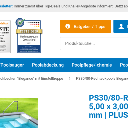
sletter:
Immer zuerst über Top-Deals und Knaller-Angebote informiert.
Jetzt a
Ratgeber / Tipps
/Poolsauger
Poolabdeckung
Poolpflege/-chemie
Poo
kbecken "Elegance" mit Einstelltreppe
PS30/80-Rechteckpools Eleganc
PS30/80-R
5,00 x 3,00
Bitte akzeptier
mm | PLUS-