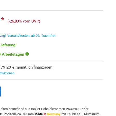
 *
(-26,83% vom UVP)
.
zzgl. Versandkosten; ab 99,- frachtfrei
Lieferung!
10 Arbeitstagen
179,23 € monatlich
finanzieren
ormationen
cken bestehend aus Isolier-Schalelementen
PS30/80
+ sehr
C-Poolfolie ca. 0,8 mm
Made
in
Germany
mit Keilbiese +
Aluminium-