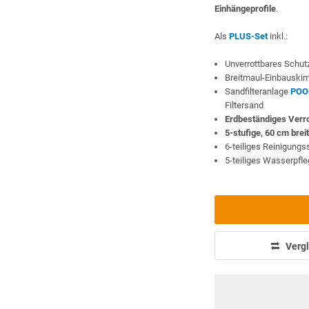
Einhängeprofile
.
Als
PLUS-Set
inkl.:
Unverrottbares Schutz
Breitmaul-Einbauski
Sandfilteranlage
POO
Filtersand
Erdbeständiges Ver
5-stufige, 60 cm brei
6-teiliges Reinigung
5-teiliges Wasserpfl
Vergl