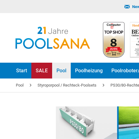
New
Start
SALE
Pool
Poolheizung
Poolroboter
Pool
Styroporpool / Rechteck-Poolsets
PS30/80-Rechtec