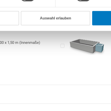
ücksichtigen, dass auch nachts die genannte Mindesttemperatur
ächte noch durchaus kalt sind und die Innenhülle sonst beim
t“, insbesondere, wenn sie im Außenbereich gelagert wurde.
Auswahl erlauben
atur zu hoch: Folie weich, elastisch, zu groß. Temperatur zu
chland gefertigte
Poolfolie ist UV-stabilisiert und absolut
gar die
Europäische Norm 71/3 für die Sicherheit von
,00 x 1,50 m (Innenmaße)
rte für Schwermetalle werden nicht nur eingehalten, sondern um ein 
.
10-jäh
stung wird auf die Dichtheit der Folien-Schweißnähte eine
ingte Abnutzungen.
ige
Aluminium-Profile
zum Einsatz, die mittels Schlagdübel am Beck