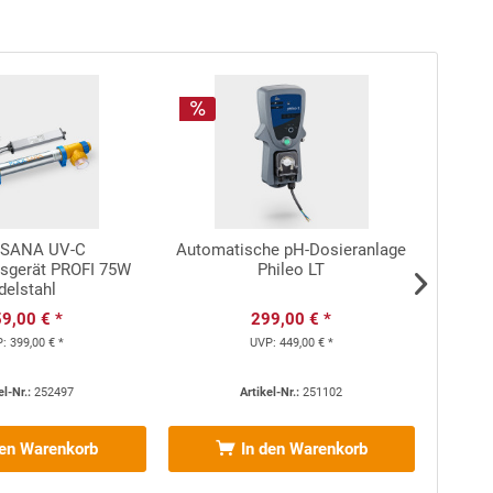
n sowie in der Version für die Montage
auf
dem
SANA UV-C
Automatische pH-Dosieranlage
SPE
sgerät PROFI 75W
Phileo LT
Fert
delstahl
Wave 2
9,00 € *
299,00 € *
P:
399,00 € *
UVP:
449,00 € *
el-Nr.:
252497
Artikel-Nr.:
251102
den Warenkorb
In den Warenkorb