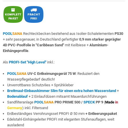
POOL
SANA
Rechteckbecken bestehend aus Isolier-Schalelementen
PS30
+ sehr passgenauer, in Deutschland gefertigter
0,9 mm starker geprägter
4D PVC-Poolfolie in "Caribbean Sand"
mit Keilbiese +
Aluminium-
Einhängeprofile
.
Als
PROFI-Set "High Level"
inkl.:
POOL
SANA
UV-C Entkeimungsgerät 75 W
: Reduziert den
Wasserpflegebedarf deutlich!
Unverrottbares Schutzvlies + Sprühkleber
Breitmaul-Einbauskimmer Slim für einen extra hohen Wasserstand
+
Bodenablauf
+ 2 Einlaufdüsen mitsamt Mauerdurchführungen
Sandfilteranlage
POOL
SANA
PRO PRIME 500 /
SPECK
PP 9
(
Made
in
Germany
) inkl. Filtersand
Erdbeständiges Verrohrungsset PROFI Ø 50 mm
+ Entleerungspaket
Edelstahl-Einhängeleiter PROFI mit eleganten Stufenauflagen, weit
ausladend