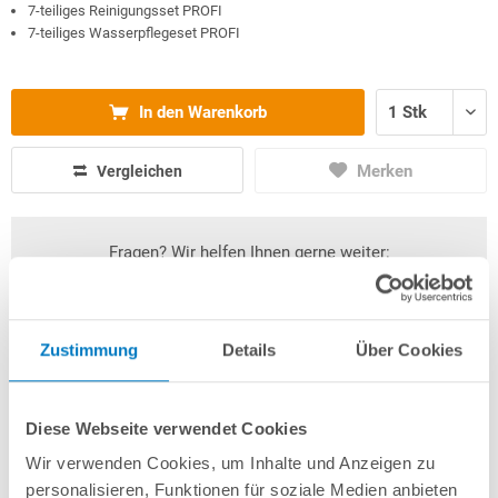
7-teiliges Reinigungsset PROFI
7-teiliges Wasserpflegeset PROFI
In den Warenkorb
Merken
Vergleichen
Fragen? Wir helfen Ihnen gerne weiter:
info(at)poolsana.de
Anfrageformular
Zustimmung
Details
Über Cookies
Produktbeschreibung
Diese Webseite verwendet Cookies
Wir verwenden Cookies, um Inhalte und Anzeigen zu
Herstellerangaben
personalisieren, Funktionen für soziale Medien anbieten