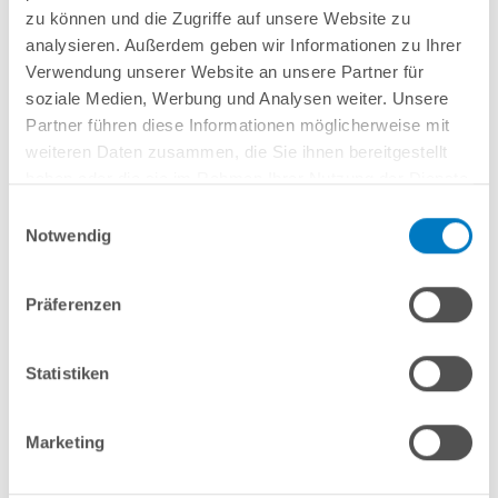
zu können und die Zugriffe auf unsere Website zu
Anleitungen/Datenblätter
analysieren. Außerdem geben wir Informationen zu Ihrer
Verwendung unserer Website an unsere Partner für
soziale Medien, Werbung und Analysen weiter. Unsere
Hinweise zum Versand / zur Lagerung
Partner führen diese Informationen möglicherweise mit
weiteren Daten zusammen, die Sie ihnen bereitgestellt
haben oder die sie im Rahmen Ihrer Nutzung der Dienste
Nützliches/Tipps
gesammelt haben.
Einwilligungsauswahl
Notwendig
Finanzierung
Präferenzen
Optionen/Aufpreise
Statistiken
Welche Leiter benötige ich?
Marketing
Das hängt von einer etwaigen geplanten Abdeckung ab.