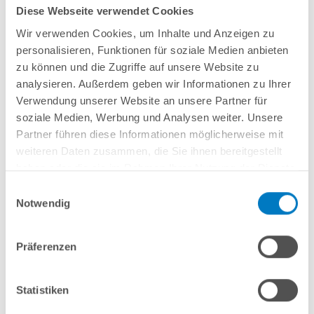
Diese Webseite verwendet Cookies
Versandkostenfreie Lieferung!
Wir verwenden Cookies, um Inhalte und Anzeigen zu
Lieferung in ca. 3-6 Arbeitstagen
personalisieren, Funktionen für soziale Medien anbieten
zu können und die Zugriffe auf unsere Website zu
In den Warenkorb
analysieren. Außerdem geben wir Informationen zu Ihrer
Verwendung unserer Website an unsere Partner für
soziale Medien, Werbung und Analysen weiter. Unsere
Partner führen diese Informationen möglicherweise mit
weiteren Daten zusammen, die Sie ihnen bereitgestellt
haben oder die sie im Rahmen Ihrer Nutzung der Dienste
gesammelt haben.
Einwilligungsauswahl
Notwendig
Präferenzen
Einzelbecken Rundpool PS SQ 3,50 x 1,25 m mit Alu-
Wand | Alu-Handlauf | 4D-Folie 0,9 mm Anthrazit
Statistiken
Kurzbeschreibung