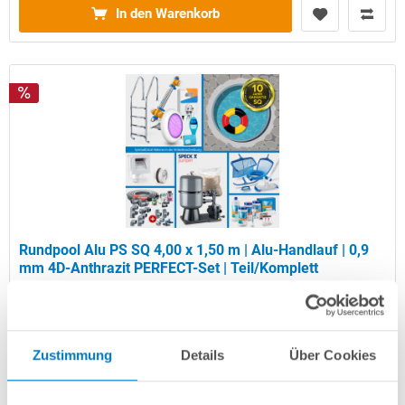
In den Warenkorb
Rundpool Alu PS SQ 4,00 x 1,50 m | Alu-Handlauf | 0,9
mm 4D-Anthrazit PERFECT-Set | Teil/Komplett
Kurzbeschreibung
4.149,00 € *
Zustimmung
Details
Über Cookies
(-29,67% vom UVP)
UVP:
5.899,00 € *
Artikel-Nr.:
107172