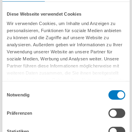
Diese Webseite verwendet Cookies
Wir verwenden Cookies, um Inhalte und Anzeigen zu
personalisieren, Funktionen für soziale Medien anbieten
Rundbecken
POOL
SANA
SQ
-
Made
in
Germany
- bestehend aus
1 mm
zu können und die Zugriffe auf unsere Website zu
starker Aluminium-Wand
in silbergrau/Weißaluminium + sehr passgenauer,
analysieren. Außerdem geben wir Informationen zu Ihrer
0,9 mm starker geprägter 4D PVC-Poolfolie in "Mystic Lake Green"
mit
Verwendung unserer Website an unsere Partner für
Einhängebiese
+
Kombi-Spezialhandlauf aus hochwertigem und stabilem
Aluminium
sowie Bodenschienen aus Kunststoff.
soziale Medien, Werbung und Analysen weiter. Unsere
Partner führen diese Informationen möglicherweise mit
weiteren Daten zusammen, die Sie ihnen bereitgestellt
In den Warenkorb
haben oder die sie im Rahmen Ihrer Nutzung der Dienste
gesammelt haben.
Einwilligungsauswahl
Merken
Notwendig
Vergleichen
Präferenzen
Fragen? Wir helfen Ihnen gerne weiter:
info(at)poolsana.de
Anfrageformular
Statistiken