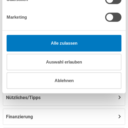
Marketing
Produktbeschreibung
Herstellerangaben
Alle zulassen
Anleitungen/Datenblätter
Auswahl erlauben
Hinweise zum Versand / zur Lagerung
Ablehnen
Nützliches/Tipps
Finanzierung