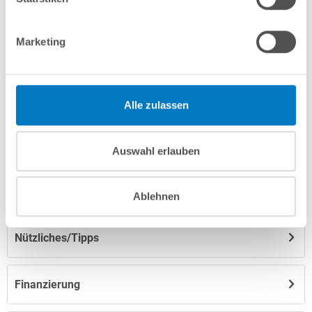
Marketing
Produktbeschreibung
Herstellerangaben
Alle zulassen
Anleitungen/Datenblätter
Auswahl erlauben
Hinweise zum Versand / zur Lagerung
Ablehnen
Nützliches/Tipps
Finanzierung