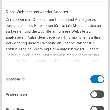
Diese Webseite verwendet Cookies
Wir verwenden Cookies, um Inhalte und Anzeigen zu
personalisieren, Funktionen für soziale Medien anbieten
Stahlwand-Ovalbecken
POOL
SANA
SQ
-
Made
in
Germany
- bestehend aus
zu können und die Zugriffe auf unsere Website zu
ca. 0,8 mm starker, feuerverzinkter Stahlwand + sehr passgenauer,
0,9 mm
analysieren. Außerdem geben wir Informationen zu Ihrer
starker geprägter 4D PVC-Poolfolie in "Caribbean Sand"
mit
Einhängebiese
Verwendung unserer Website an unsere Partner für
+
Kombi-Spezialhandlauf aus hochwertigem und stabilem Aluminium
sowie Bodenschienen aus Kunststoff.
soziale Medien, Werbung und Analysen weiter. Unsere
Partner führen diese Informationen möglicherweise mit
weiteren Daten zusammen, die Sie ihnen bereitgestellt
In den Warenkorb
haben oder die sie im Rahmen Ihrer Nutzung der Dienste
gesammelt haben.
Einwilligungsauswahl
Merken
Notwendig
Vergleichen
Präferenzen
Fragen? Wir helfen Ihnen gerne weiter:
info(at)poolsana.de
Anfrageformular
Statistiken