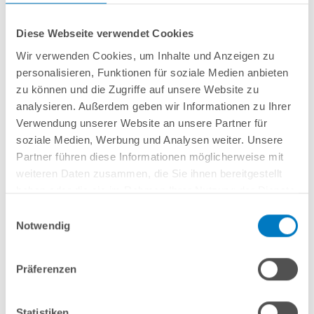
Diese Webseite verwendet Cookies
Wir verwenden Cookies, um Inhalte und Anzeigen zu
personalisieren, Funktionen für soziale Medien anbieten
Stahlwand-Ovalbecken
POOL
SANA
SQ
-
Made
in
Germany
- bestehend aus
zu können und die Zugriffe auf unsere Website zu
ca. 0,8 mm starker, feuerverzinkter Stahlwand + sehr passgenauer,
0,9 mm
analysieren. Außerdem geben wir Informationen zu Ihrer
starker geprägter 4D PVC-Poolfolie in "Pacific Ocean Blue"
mit
Verwendung unserer Website an unsere Partner für
Einhängebiese
+
Kombi-Spezialhandlauf aus hochwertigem und stabilem
Aluminium
sowie Bodenschienen aus Kunststoff.
soziale Medien, Werbung und Analysen weiter. Unsere
Partner führen diese Informationen möglicherweise mit
weiteren Daten zusammen, die Sie ihnen bereitgestellt
In den Warenkorb
haben oder die sie im Rahmen Ihrer Nutzung der Dienste
gesammelt haben.
Einwilligungsauswahl
Merken
Notwendig
Vergleichen
Präferenzen
Fragen? Wir helfen Ihnen gerne weiter:
info(at)poolsana.de
Anfrageformular
Statistiken