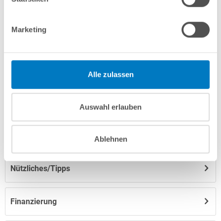
Marketing
Produktbeschreibung
Herstellerangaben
Alle zulassen
Anleitungen/Datenblätter
Auswahl erlauben
Hinweise zum Versand / zur Lagerung
Ablehnen
Nützliches/Tipps
Finanzierung