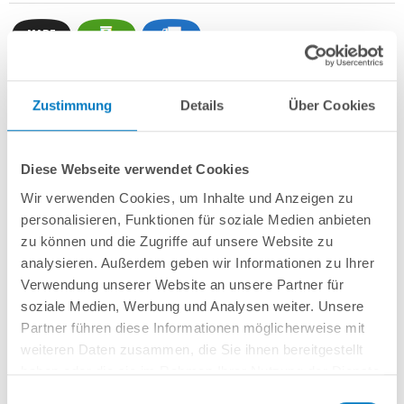
Zustimmung
Details
Über Cookies
Stahlwand-Achtformbecken
POOL
SANA
HQ
-
Made
in
Germany
-
bestehend aus 0,7 mm starker, feuerverzinkter Stahlwand +
Stahlstützkonstruktion mit 2 Sitzborden + sehr passgenauer, grauer PVC-
Poolfolie 0,8 mm mit
Einhängebiese
+
Kombi-Spezialhandlauf aus
Diese Webseite verwendet Cookies
hochwertigem und stabilem Aluminium
sowie Bodenschienen aus
Kunststoff.
Wir verwenden Cookies, um Inhalte und Anzeigen zu
personalisieren, Funktionen für soziale Medien anbieten
Als
PROFI-Set
inkl.:
zu können und die Zugriffe auf unsere Website zu
analysieren. Außerdem geben wir Informationen zu Ihrer
POOL
SANA
UV-C Entkeimungsgerät 75 W
: Reduziert den
Verwendung unserer Website an unsere Partner für
Wasserpflegebedarf deutlich!
Unterlegvlies 500 g/m²
soziale Medien, Werbung und Analysen weiter. Unsere
Einbauskimmer und 2 Einlaufdüsen
Partner führen diese Informationen möglicherweise mit
Sandfilteranlage
POOL
SANA
PRO PRIME 500 /
SPECK
PP 9
(
Made
in
weiteren Daten zusammen, die Sie ihnen bereitgestellt
Germany
) inkl. Filtersand
haben oder die sie im Rahmen Ihrer Nutzung der Dienste
Erdbeständiges Verrohrungsset PROFI Ø 50 mm + Entleerungspaket
gesammelt haben.
3-stufige Einhänge-Poolleiter PROFI weit ausladend
Einwilligungsauswahl