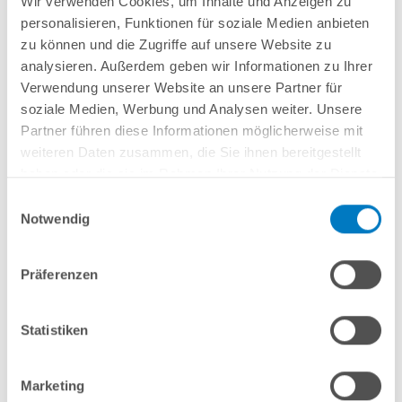
Wir verwenden Cookies, um Inhalte und Anzeigen zu
Lieferung in ca. 3-6 Arbeitstagen
personalisieren, Funktionen für soziale Medien anbieten
zu können und die Zugriffe auf unsere Website zu
In den Warenkorb
analysieren. Außerdem geben wir Informationen zu Ihrer
Verwendung unserer Website an unsere Partner für
soziale Medien, Werbung und Analysen weiter. Unsere
Partner führen diese Informationen möglicherweise mit
weiteren Daten zusammen, die Sie ihnen bereitgestellt
haben oder die sie im Rahmen Ihrer Nutzung der Dienste
gesammelt haben.
Einwilligungsauswahl
Notwendig
Präferenzen
Stahlwand-Achtformpool PS HQ 4,70 x 3,00 x 1,35 m |
Folie grau | PLUS-Set | Teil-/Kompletteinbau
Statistiken
Kurzbeschreibung
2.899,00 € *
Marketing
(-35,56% vom UVP)
UVP:
4.499,00 € *