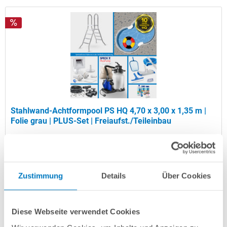
Stahlwand-Achtformpool PS HQ 4,70 x 3,00 x 1,35 m |
Folie grau | PLUS-Set | Freiaufst./Teileinbau
Kurzbeschreibung
2.949,00 € *
(-35,88% vom UVP)
Zustimmung
Details
Über Cookies
UVP:
4.599,00 € *
Artikel-Nr.:
106501
Diese Webseite verwendet Cookies
Versandkostenfreie Lieferung!