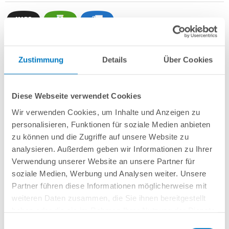
Zustimmung
Details
Über Cookies
Stahlwand-Achtformbecken
POOL
SANA
HQ
-
Made
in
Germany
-
bestehend aus 0,7 mm starker, feuerverzinkter Stahlwand +
Stahlstützkonstruktion mit 2 Sitzborden + sehr passgenauer, grauer PVC-
Poolfolie 0,8 mm mit
Einhängebiese
+
Kombi-Spezialhandlauf aus
Diese Webseite verwendet Cookies
hochwertigem und stabilem Aluminium
sowie Bodenschienen aus
Kunststoff.
Wir verwenden Cookies, um Inhalte und Anzeigen zu
personalisieren, Funktionen für soziale Medien anbieten
Als
PROFI-Set
inkl.:
zu können und die Zugriffe auf unsere Website zu
analysieren. Außerdem geben wir Informationen zu Ihrer
POOL
SANA
UV-C Entkeimungsgerät 75 W
: Reduziert den
Verwendung unserer Website an unsere Partner für
Wasserpflegebedarf deutlich!
Unterlegvlies 500 g/m²
soziale Medien, Werbung und Analysen weiter. Unsere
Einbauskimmer und 2 Einlaufdüsen
Partner führen diese Informationen möglicherweise mit
Sandfilteranlage
POOL
SANA
PRO PRIME 400 /
SPECK
PP 7
(
Made
in
weiteren Daten zusammen, die Sie ihnen bereitgestellt
Germany
) inkl. Filtersand
haben oder die sie im Rahmen Ihrer Nutzung der Dienste
Erdbeständiges Verrohrungsset PROFI Ø 50 mm + Entleerungspaket
gesammelt haben.
3-stufige Einhänge-Poolleiter PROFI weit ausladend
Einwilligungsauswahl