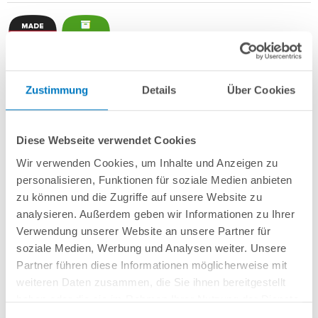
Stahlwand-Achtformbecken
POOL
SANA
HQ
-
Made
in
Germany
-
Zustimmung
Details
Über Cookies
bestehend aus 0,6 mm starker, feuerverzinkter Stahlwand +
Stahlstützkonstruktion mit 2 Sitzborden + sehr passgenauer, grauer PVC-
Poolfolie 0,8 mm mit
Einhängebiese
+
Kombi-Spezialhandlauf aus
Diese Webseite verwendet Cookies
hochwertigem und stabilem Aluminium
sowie Bodenschienen aus
Kunststoff.
Wir verwenden Cookies, um Inhalte und Anzeigen zu
personalisieren, Funktionen für soziale Medien anbieten
Als
PROFI-Set
inkl.:
zu können und die Zugriffe auf unsere Website zu
POOL
SANA
UV-C Entkeimungsgerät 75 W
: Reduziert den
analysieren. Außerdem geben wir Informationen zu Ihrer
Wasserpflegebedarf deutlich!
Verwendung unserer Website an unsere Partner für
Unterlegvlies 500 g/m²
soziale Medien, Werbung und Analysen weiter. Unsere
Einbauskimmer und 2 Einlaufdüsen
Partner führen diese Informationen möglicherweise mit
Sandfilteranlage
POOL
SANA
PRO PRIME 400 /
SPECK
PP 7
(
Made
in
weiteren Daten zusammen, die Sie ihnen bereitgestellt
Germany
) inkl. Filtersand
Erdbeständiges Verrohrungsset PROFI Ø 50 mm + Entleerungspaket
haben oder die sie im Rahmen Ihrer Nutzung der Dienste
Edelstahl-Einhängeleiter PROFI mit eleganten Stufenauflagen, weit
gesammelt haben.