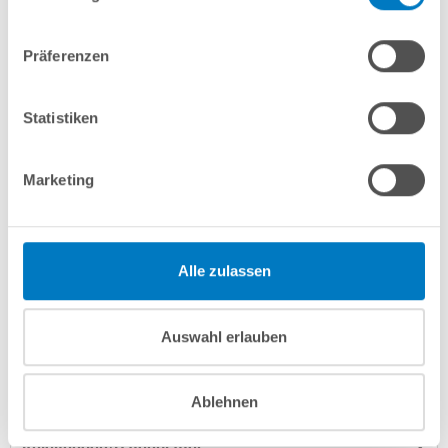
Präferenzen
In den Warenkorb
Merken
Vergleichen
Statistiken
Marketing
Fragen? Wir helfen Ihnen gerne weiter:
info(at)poolsana.de
Anfrageformular
Alle zulassen
Produktbeschreibung
Auswahl erlauben
Herstellerangaben
Ablehnen
Anleitungen/Datenblätter