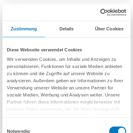
Zustimmung
Details
Über Cookies
Stahlwand-Achtformbecken
POOL
SANA
HQ
-
Made
in
Germany
-
bestehend aus 0,7 mm starker, feuerverzinkter Stahlwand +
Stahlstützkonstruktion mit 2 Sitzborden + sehr passgenauer, sandfarbener
Diese Webseite verwendet Cookies
PVC-Poolfolie 0,8 mm mit
Einhängebiese
+
Kombi-Spezialhandlauf aus
hochwertigem und stabilem Aluminium
sowie Bodenschienen aus
Wir verwenden Cookies, um Inhalte und Anzeigen zu
Kunststoff.
personalisieren, Funktionen für soziale Medien anbieten
zu können und die Zugriffe auf unsere Website zu
Als
PLUS-Set
inkl.:
analysieren. Außerdem geben wir Informationen zu Ihrer
Verwendung unserer Website an unsere Partner für
Unterlegvlies 300 g/m²
Einbauskimmer und 2 Einlaufdüsen
soziale Medien, Werbung und Analysen weiter. Unsere
Sandfilteranlage
POOL
SANA
Pro Next 400 /
SPECK
PlusPump 7
(
Made
Partner führen diese Informationen möglicherweise mit
in
Germany
) inkl. Filtersand
weiteren Daten zusammen, die Sie ihnen bereitgestellt
Schlauchset PROFI Ø 38 mm
haben oder die sie im Rahmen Ihrer Nutzung der Dienste
Edelstahl-Hochbeckenleiter Comfort; einseitig kürzbar
gesammelt haben.
6-teiliges Reinigungsset PLUS
Einwilligungsauswahl
5-teiliges Wasserpflegeset PLUS
Notwendig