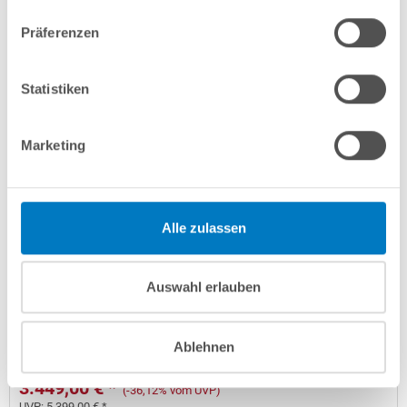
Lieferung in ca. 3-6 Arbeitstagen
Präferenzen
In den Warenkorb
Statistiken
Marketing
Alle zulassen
Stahlwand-Achtformpool PS HQ 5,25 x 3,20 x 1,50 m |
Auswahl erlauben
Folie sand | PROFI-Set | Teil-/Kompletteinbau
Kurzbeschreibung
Ablehnen
3.449,00 € *
(-36,12% vom UVP)
UVP:
5.399,00 € *