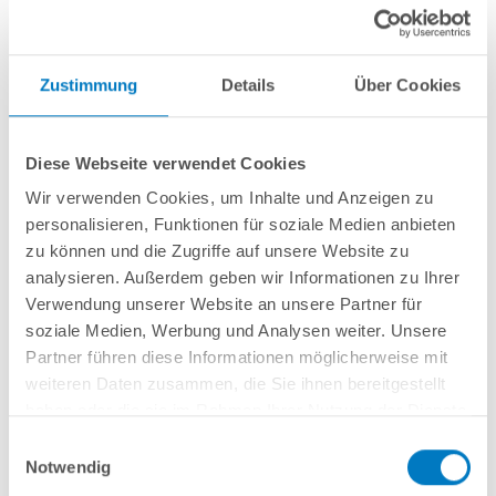
Zustimmung
Details
Über Cookies
Diese Webseite verwendet Cookies
Wir verwenden Cookies, um Inhalte und Anzeigen zu
personalisieren, Funktionen für soziale Medien anbieten
Stahlwand-Achtformpool PS HQ 5,25 x 3,20 x 1,50 m |
zu können und die Zugriffe auf unsere Website zu
Folie sand | PLUS-Set | Teil-/Kompletteinbau
analysieren. Außerdem geben wir Informationen zu Ihrer
Verwendung unserer Website an unsere Partner für
Kurzbeschreibung
soziale Medien, Werbung und Analysen weiter. Unsere
Partner führen diese Informationen möglicherweise mit
3.099,00 € *
(-34,05% vom UVP)
weiteren Daten zusammen, die Sie ihnen bereitgestellt
UVP:
4.699,00 € *
haben oder die sie im Rahmen Ihrer Nutzung der Dienste
Artikel-Nr.:
106494
gesammelt haben.
Einwilligungsauswahl
Versandkostenfreie Lieferung!
Notwendig