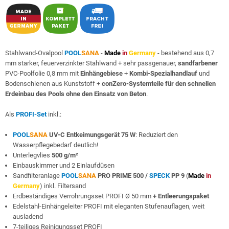
Stahlwand-Ovalpool
POOL
SANA
-
Made
in
Germany
- bestehend aus 0,7
mm starker, feuerverzinkter Stahlwand + sehr passgenauer,
sandfarbener
PVC-Poolfolie 0,8 mm mit
Einhängebiese
+
Kombi-Spezialhandlauf
und
Bodenschienen aus Kunststoff +
conZero-Systemteile für den schnellen
Erdeinbau des Pools ohne den Einsatz von Beton
.
Als
PROFI-Set
inkl.:
POOL
SANA
UV-C Entkeimungsgerät 75 W
: Reduziert den
Wasserpflegebedarf deutlich!
Unterlegvlies
500 g/m²
Einbauskimmer und 2 Einlaufdüsen
Sandfilteranlage
POOL
SANA
PRO PRIME 500 /
SPECK
PP 9
(
Made
in
Germany
) inkl. Filtersand
Erdbeständiges Verrohrungsset PROFI Ø 50 mm
+ Entleerungspaket
Edelstahl-Einhängeleiter PROFI mit eleganten Stufenauflagen, weit
ausladend
7-teiliges Reinigungsset PROFI