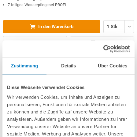
7-teiliges Wasserpflegeset PROFI
In den Warenkorb
Merken
Vergleichen
Fragen? Wir helfen Ihnen gerne weiter:
Zustimmung
Details
Über Cookies
info(at)poolsana.de
Anfrageformular
Diese Webseite verwendet Cookies
Wir verwenden Cookies, um Inhalte und Anzeigen zu
Produktbeschreibung
personalisieren, Funktionen für soziale Medien anbieten
zu können und die Zugriffe auf unsere Website zu
analysieren. Außerdem geben wir Informationen zu Ihrer
Herstellerangaben
Verwendung unserer Website an unsere Partner für
soziale Medien, Werbung und Analysen weiter. Unsere