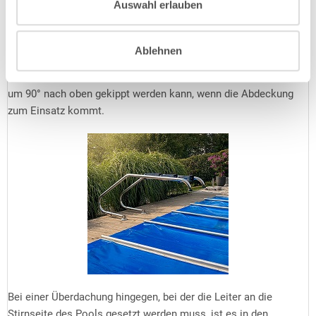
Auswahl erlauben
Auflagefläche, manche Winterabdeckungen gar 35 cm. In
diesem Fall stünde eine eng ausladende Leiter buchstäblich im
Weg und Sie benötigen eine
weit ausladende Leiter
, deren
Ablehnen
Befestigungspunkte sich weiter weg vom Beckenrand befinden.
Optional erhältliche Kippgelenke sorgen dafür, dass die Leiter
um 90° nach oben gekippt werden kann, wenn die Abdeckung
zum Einsatz kommt.
Bei einer Überdachung hingegen, bei der die Leiter an die
Stirnseite des Pools gesetzt werden muss, ist es in den